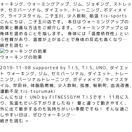
ォーキング
,
ウォーミングアップ
,
ジム
,
ジョギング
,
ストレッ
チ
,
セミパーソナル
,
ダイエット
,
トレーニング
,
ボディメイ
ク
,
ライフスタイル
,
二子玉川
,
少人数制
,
筋温
tis-sports
こんにちは、二子玉川店です。 本日はウォーミングアップの
効果と最適な方法をご紹介します。 ウォーミングアップとは
身体を温めることを指します。 身体には「温度依存性」とい
う性質があり、温度が上がることで身体の反応も高くなり…
続きを読む »
ウォーキングの効果
2019-11-08
supported by T.I.S
,
T.I.S
,
UNO
,
ダイエッ
ト
ウォーキング
,
ジム
,
セミパーソナル
,
ダイエット
,
トレー
ニング
,
パーソナルトレーニング
,
ボディメイク
,
ライフスタ
イル
,
世田谷
,
体脂肪燃焼
,
少人数制
,
弦巻
,
桜新町
,
血流改善
,
運動不足
tis-tsurumaki
こんにちは！ UNO by FITNESSGYM T.I.Sです！ 11月に入
り、気温もだいぶ下がりましたね！ 夏と違って動きやすく、
外に出て散歩するのも気持ちがいい季節ですね！ そんな過ご
しやすい日は、ぜひウォーキング…
続きを読む »