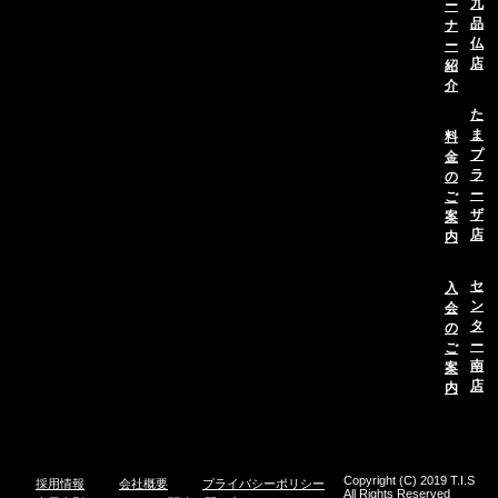
九
ー
品
ナ
仏
ー
店
紹
介
た
ま
料
プ
金
ラ
の
ー
ご
ザ
案
店
内
セ
入
ン
会
タ
の
ー
ご
南
案
店
内
Copyright (C) 2019 T.I.S
採用情報
会社概要
プライバシーポリシー
All Rights Reserved