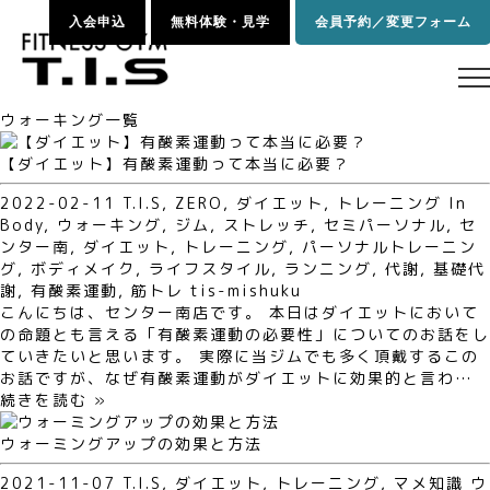
入会申込
無料体験・見学
会員予約／変更フォーム
ウォーキング一覧
【ダイエット】有酸素運動って本当に必要？
2022-02-11
T.I.S
,
ZERO
,
ダイエット
,
トレーニング
In
Body
,
ウォーキング
,
ジム
,
ストレッチ
,
セミパーソナル
,
セ
ンター南
,
ダイエット
,
トレーニング
,
パーソナルトレーニン
グ
,
ボディメイク
,
ライフスタイル
,
ランニング
,
代謝
,
基礎代
謝
,
有酸素運動
,
筋トレ
tis-mishuku
こんにちは、センター南店です。 本日はダイエットにおいて
の命題とも言える「有酸素運動の必要性」についてのお話をし
ていきたいと思います。 実際に当ジムでも多く頂戴するこの
お話ですが、なぜ有酸素運動がダイエットに効果的と言わ…
続きを読む »
ウォーミングアップの効果と方法
2021-11-07
T.I.S
,
ダイエット
,
トレーニング
,
マメ知識
ウ