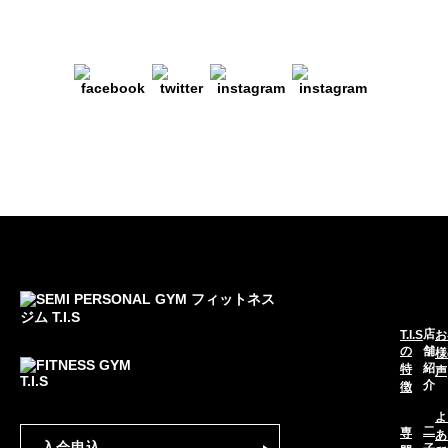
店
T.I.S
お
の
舗
様
紹
特
声
介
徴
よ
二
専
あ
入会申込