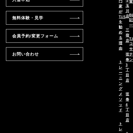
子
門
質
玉
家
川
が
B
店
T.I.S
無料体験・見学
記
を
一
勧
三
め
宿
会員予約/変更フォーム
る
T.
店
理
コ
由
サ
お問い合わせ
弦
テ
巻
ン
ト
3
レ
丁
ー
目
ニ
店
ン
グ
メ
弦
ソ
巻
ッ
4
丁
ド
目
店
ト
レ