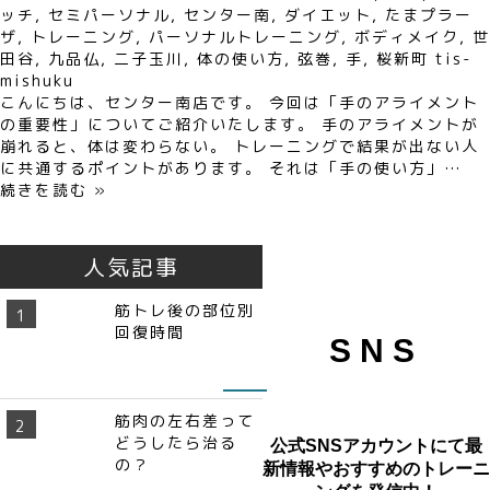
ッチ
,
セミパーソナル
,
センター南
,
ダイエット
,
たまプラー
ザ
,
トレーニング
,
パーソナルトレーニング
,
ボディメイク
,
世
田谷
,
九品仏
,
二子玉川
,
体の使い方
,
弦巻
,
手
,
桜新町
tis-
mishuku
こんにちは、センター南店です。 今回は「手のアライメント
の重要性」についてご紹介いたします。 手のアライメントが
崩れると、体は変わらない。 トレーニングで結果が出ない人
に共通するポイントがあります。 それは「手の使い方」…
続きを読む »
人気記事
筋トレ後の部位別
回復時間
SNS
筋肉の左右差って
どうしたら治る
公式SNSアカウントにて最
の？
新情報や
おすすめのトレーニ