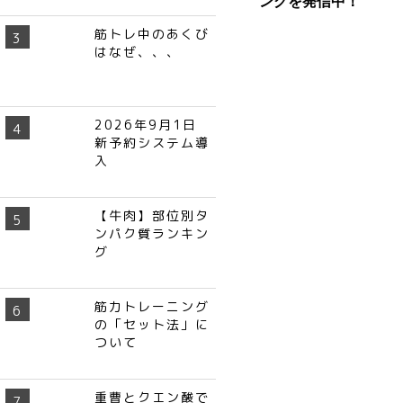
ングを発信中！
筋トレ中のあくび
はなぜ、、、
2026年9月1日
新予約システム導
入
【牛肉】部位別タ
ンパク質ランキン
グ
筋力トレーニング
の「セット法」に
ついて
重曹とクエン酸で