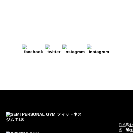
店
T.I.S
お
の
舗
様