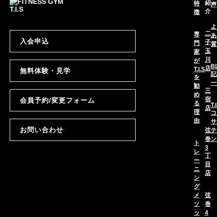
紹
特
声
介
徴
よ
二
専
あ
入会申込
子
門
質
玉
家
川
が
B
店
T.I.S
無料体験・見学
記
を
一
勧
三
め
宿
会員予約/変更フォーム
る
T.
店
理
コ
由
サ
お問い合わせ
弦
テ
巻
ン
ト
3
レ
丁
ー
目
ニ
店
ン
グ
メ
弦
ソ
巻
ッ
4