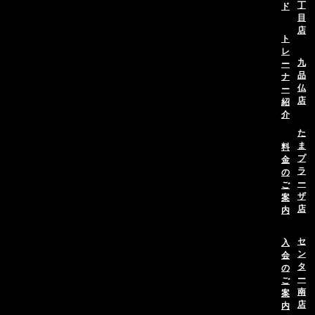
丁
ド
目
店
ト
レ
九
ー
品
ナ
仏
ー
店
紹
介
た
ま
料
プ
金
ラ
の
ー
ご
ザ
案
店
内
セ
入
ン
会
タ
の
ー
ご
南
案
店
内