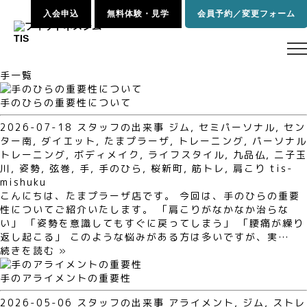
入会申込
無料体験・見学
会員予約／変更フォーム
手一覧
手のひらの重要性について
2026-07-18
スタッフの出来事
ジム
,
セミパーソナル
,
セン
ター南
,
ダイエット
,
たまプラーザ
,
トレーニング
,
パーソナル
トレーニング
,
ボディメイク
,
ライフスタイル
,
九品仏
,
二子玉
川
,
姿勢
,
弦巻
,
手
,
手のひら
,
桜新町
,
筋トレ
,
肩こり
tis-
mishuku
こんにちは、たまプラーザ店です。 今回は、手のひらの重要
性についてご紹介いたします。 「肩こりがなかなか治らな
い」 「姿勢を意識してもすぐに戻ってしまう」 「腰痛が繰り
返し起こる」 このような悩みがある方は多いですが、実…
続きを読む »
手のアライメントの重要性
2026-05-06
スタッフの出来事
アライメント
,
ジム
,
ストレ