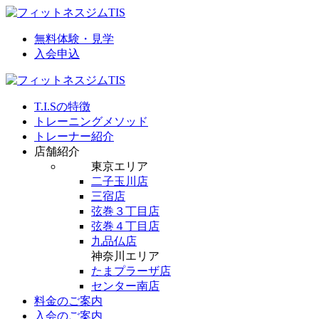
無料体験・見学
入会申込
T.I.Sの特徴
トレーニングメソッド
トレーナー紹介
店舗紹介
東京エリア
二子玉川店
三宿店
弦巻３丁目店
弦巻４丁目店
九品仏店
神奈川エリア
たまプラーザ店
センター南店
料金のご案内
入会のご案内