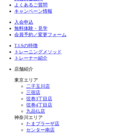
よくあるご質問
キャンペーン情報
入会申込
無料体験・見学
会員予約／変更フォーム
T.I.Sの特徴
トレーニングメソッド
トレーナー紹介
店舗紹介
東京エリア
二子玉川店
三宿店
弦巻3丁目店
弦巻4丁目店
九品仏店
神奈川エリア
たまプラーザ店
センター南店