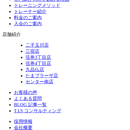
トレーニングメソッド
トレーナー紹介
料金のご案内
入会のご案内
店舗紹介
二子玉川店
三宿店
弦巻3丁目店
弦巻4丁目店
九品仏店
たまプラーザ店
センター南店
お客様の声
よくある質問
BLOG 記事一覧
T.I.S コンサルティング
採用情報
会社概要