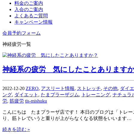
料金のご案内
入会のご案内
よくあるご質問
キャンペーン情報
会員予約フォーム
神経疲労一覧
神経系の疲労 気にしたことあります
2022-12-20
ZERO
,
アスリート情報
,
ストレッチ
,
その他
,
ダイ
ング
,
ダイエット
,
たまプラーザジム
,
トレーニング
,
ナチュラ
労
,
筋疲労
tis-mishuku
こんにちは たまプラーザ店です！ 本日のブログは「トレー
り、筋トレでいうと重りが上がらなくなる状態をいいます…
続きを読む »