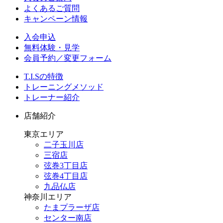
よくあるご質問
キャンペーン情報
入会申込
無料体験・見学
会員予約／変更フォーム
T.I.Sの特徴
トレーニングメソッド
トレーナー紹介
店舗紹介
東京エリア
二子玉川店
三宿店
弦巻3丁目店
弦巻4丁目店
九品仏店
神奈川エリア
たまプラーザ店
センター南店