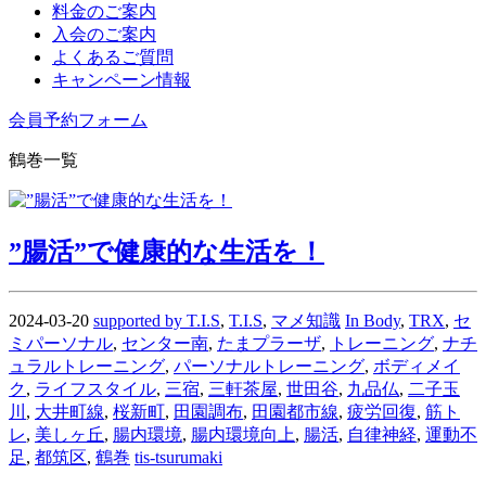
料金のご案内
入会のご案内
よくあるご質問
キャンペーン情報
会員予約フォーム
鶴巻一覧
”腸活”で健康的な生活を！
2024-03-20
supported by T.I.S
,
T.I.S
,
マメ知識
In Body
,
TRX
,
セ
ミパーソナル
,
センター南
,
たまプラーザ
,
トレーニング
,
ナチ
ュラルトレーニング
,
パーソナルトレーニング
,
ボディメイ
ク
,
ライフスタイル
,
三宿
,
三軒茶屋
,
世田谷
,
九品仏
,
二子玉
川
,
大井町線
,
桜新町
,
田園調布
,
田園都市線
,
疲労回復
,
筋ト
レ
,
美しヶ丘
,
腸内環境
,
腸内環境向上
,
腸活
,
自律神経
,
運動不
足
,
都筑区
,
鶴巻
tis-tsurumaki