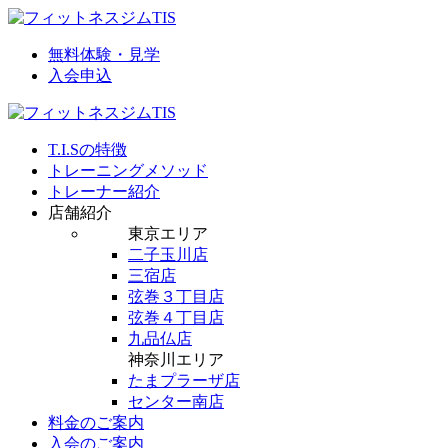
無料体験・見学
入会申込
T.I.Sの特徴
トレーニングメソッド
トレーナー紹介
店舗紹介
東京エリア
二子玉川店
三宿店
弦巻３丁目店
弦巻４丁目店
九品仏店
神奈川エリア
たまプラーザ店
センター南店
料金のご案内
入会のご案内