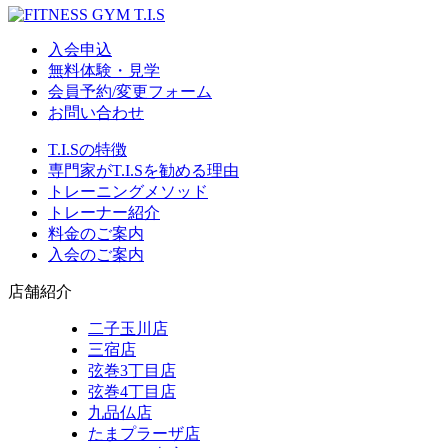
入会申込
無料体験・見学
会員予約/変更フォーム
お問い合わせ
T.I.Sの特徴
専門家がT.I.Sを勧める理由
トレーニングメソッド
トレーナー紹介
料金のご案内
入会のご案内
店舗紹介
二子玉川店
三宿店
弦巻3丁目店
弦巻4丁目店
九品仏店
たまプラーザ店