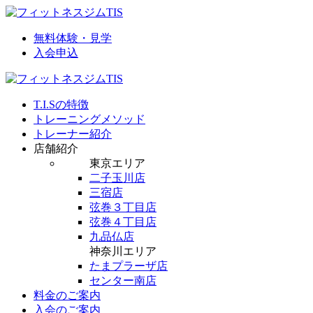
無料体験・見学
入会申込
T.I.Sの特徴
トレーニングメソッド
トレーナー紹介
店舗紹介
東京エリア
二子玉川店
三宿店
弦巻３丁目店
弦巻４丁目店
九品仏店
神奈川エリア
たまプラーザ店
センター南店
料金のご案内
入会のご案内