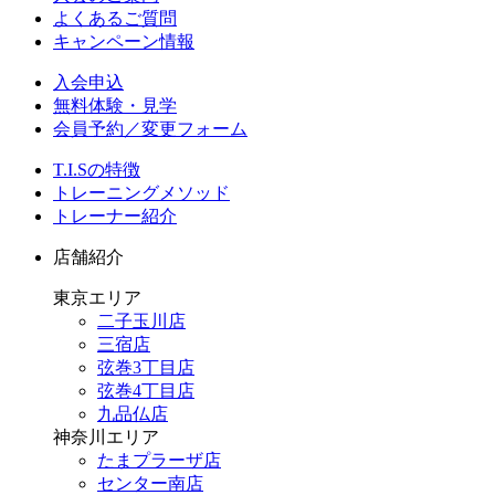
よくあるご質問
キャンペーン情報
入会申込
無料体験・見学
会員予約／変更フォーム
T.I.Sの特徴
トレーニングメソッド
トレーナー紹介
店舗紹介
東京エリア
二子玉川店
三宿店
弦巻3丁目店
弦巻4丁目店
九品仏店
神奈川エリア
たまプラーザ店
センター南店