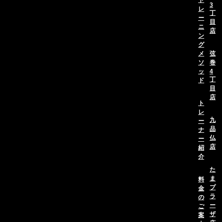
ト
3
レ
丁
ー
目
ニ
店
ン
グ
メ
弦
ソ
巻
ッ
4
丁
ド
目
店
ト
レ
九
ー
品
ナ
仏
ー
店
紹
介
た
ま
料
プ
金
ラ
の
ー
ご
ザ
案