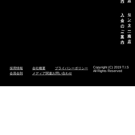
店
内
セ
入
ン
会
タ
の
ー
ご
南
案
店
内
Copyright (C) 2019 T.I.S
採用情報
会社概要
プライバシーポリシー
All Rights Reserved
会員会則
メディア関連お問い合わせ