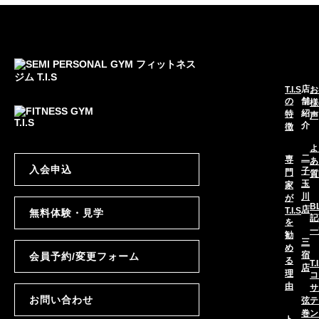
店
T.I.S
お
の
舗
様
紹
特
声
介
徴
よ
二
専
あ
入会申込
子
門
質
玉
家
川
が
B
店
T.I.S
無料体験・見学
記
を
一
勧
三
め
宿
会員予約/変更フォーム
る
T.
店
理
コ
由
サ
お問い合わせ
弦
テ
巻
ン