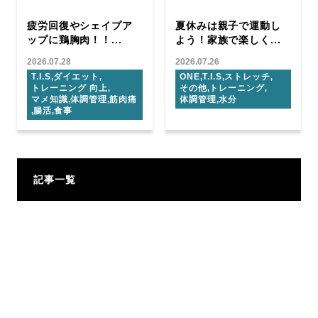
疲労回復やシェイプア
夏休みは親子で運動し
ップに鶏胸肉！！...
よう！家族で楽しく...
2026.07.28
2026.07.26
T.I.S
ダイエット
ONE
T.I.S
ストレッチ
,
,
,
,
,
トレーニング 向上
その他
トレーニング
,
,
,
マメ知識
体調管理
筋肉痛
体調管理
水分
,
,
,
腸活
食事
,
,
記事一覧