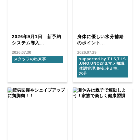
2026年9月1日 新予約
身体に優しい水分補給
システム導入...
のポイント...
2026.07.30
2026.07.29
スタッフの出来事
supported by T.I.S
T.I.S
,
UNO
UNO2nd
マメ知識
,
,
,
,
体調管理
免疫
冷え性
,
,
,
水分