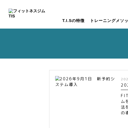
T.I.Sの特徴
トレーニングメソ
20
2
FI
ム
法
の