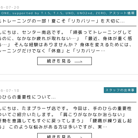
26-07-20
ONE
,
supported by T.I.S
,
T.I.S
,
UNO
,
UNO2nd
,
ZERO
,
アスリート情報
もトレーニングの一部！夏こそ「リカバリー」を大切に...
んにちは、センター南店です。 「頑張ってトレーニングして
るのに、なかなか疲れが取れない…」 「最近、身体が重く感
る…」 そんな経験はありませんか？ 身体を変えるためには、
レーニングだけでなく「休息」と「リカバリー…
続きを見る
26-07-18
スタッフの出来事
のひらの重要性について...
んにちは、たまプラーザ店です。 今回は、手のひらの重要性
ついてご紹介いたします。 「肩こりがなかなか治らない」
姿勢を意識してもすぐに戻ってしまう」 「腰痛が繰り返し起
る」 このような悩みがある方は多いですが、実…
続きを見る