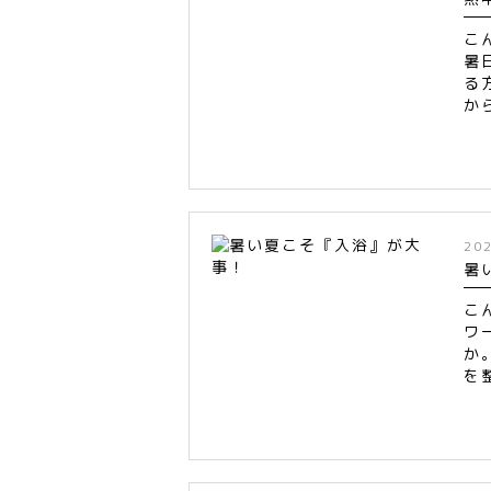
こ
暑
る
か
20
暑
こ
ワ
か
を