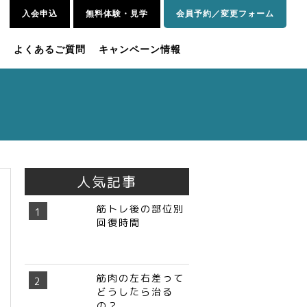
入会申込
無料体験・見学
会員予約／変更フォーム
内
よくあるご質問
キャンペーン情報
人気記事
筋トレ後の部位別
回復時間
筋肉の左右差って
どうしたら治る
の？