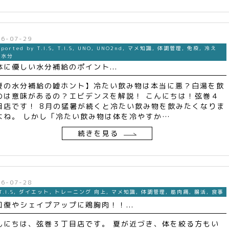
26-07-29
pported by T.I.S
,
T.I.S
,
UNO
,
UNO2nd
,
マメ知識
,
体調管理
,
免疫
,
冷え
,
水分
体に優しい水分補給のポイント...
夏の水分補給の嘘ホント】冷たい飲み物は本当に悪？白湯を飲
のは意味があるの？エビデンスを解説！ こんにちは！弦巻４
目店です！ 8月の猛暑が続くと冷たい飲み物を飲みたくなりま
よね。 しかし「冷たい飲み物は体を冷やすか…
続きを見る
26-07-28
T.I.S
,
ダイエット
,
トレーニング 向上
,
マメ知識
,
体調管理
,
筋肉痛
,
腸活
,
食事
回復やシェイプアップに鶏胸肉！！...
んにちは、弦巻３丁目店です。 夏が近づき、体を絞る方もい