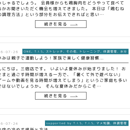
っしゃるでしょう。 会員様からも鶏胸肉をどうやって食べて
るかお聞きいただく機会も増えてきました。 本日は「鶏むね
の調理方法」という部分をお伝えできればと思い…
続きを見る
26-07-26
ONE
,
T.I.S
,
ストレッチ
,
その他
,
トレーニング
,
体調管理
,
水分
休みは親子で運動しよう！家族で楽しく健康習慣...
んにちは。三宿店です。 いよいよ夏休みが始まりました！ お
さまと過ごす時間が増える一方で、「暑くて外で遊べない」
ゲームや動画を見る時間が増えてしまう」というご家庭も多い
ではないでしょうか。 そんな夏休みだからこそ…
続きを見る
26-07-24
supported by T.I.S
,
T.I.S
,
マメ知識
,
体調管理
中症の冷やす場所と方法...