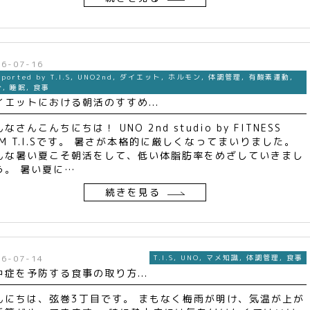
26-07-16
pported by T.I.S
,
UNO2nd
,
ダイエット
,
ホルモン
,
体調管理
,
有酸素運動
,
分
,
睡眠
,
食事
イエットにおける朝活のすすめ...
なさんこんちにちは！ UNO 2nd studio by FITNESS
YM T.I.Sです。 暑さが本格的に厳しくなってまいりました。
んな暑い夏こそ朝活をして、低い体脂肪率をめざしていきまし
う。 暑い夏に…
続きを見る
26-07-14
T.I.S
,
UNO
,
マメ知識
,
体調管理
,
食事
中症を予防する食事の取り方...
んにちは、弦巻3丁目です。 まもなく梅雨が明け、気温が上が