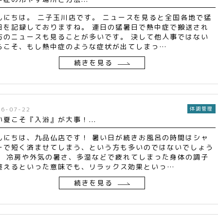
んにちは。 二子玉川店です。 ニュースを見ると全国各地で猛
日を記録しておりますね。 連日の猛暑日で熱中症で搬送され
方のニュースも見ることが多いです。 決して他人事ではない
らこそ、もし熱中症のような症状が出てしまっ…
続きを見る
26-07-22
体調管理
い夏こそ『入浴』が大事！...
んにちは、九品仏店です！ 暑い日が続きお風呂の時間はシャ
ーで短く済ませてしまう、という方も多いのではないでしょう
。 冷房や外気の暑さ、多湿などで疲れてしまった身体の調子
整えるといった意味でも、リラックス効果といっ…
続きを見る