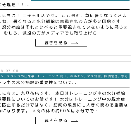
こそ塩を！！...
んにちは！ 二子玉川店です。 ここ最近、急に暑くなってきま
たね。 暑くなると水分補給は意識される方が多い印象です
、塩分補給はそれと比べると重要視されていないように感じま
。 むしろ、減塩の方がメディアでも取り上げら…
続きを見る
26-07-06
ジム
,
スタッフの出来事
,
トレーニング 向上
,
ホルモン
,
マメ知識
,
体調管理
,
水分
トレ中の水分補給の重要性について...
んにちは。九品仏店です。 本日はトレーニング中の水分補給
重要性についてのお話です！ 水分はトレーニング中の脱水症
を防止するだけではなく、筋肉の成長にも大きく関わる重要な
素になります。 人間の体の約60％は水分でで…
続きを見る