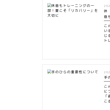
20
休
息
こ
い
じ
ト
20
手
こ
に
「
こ