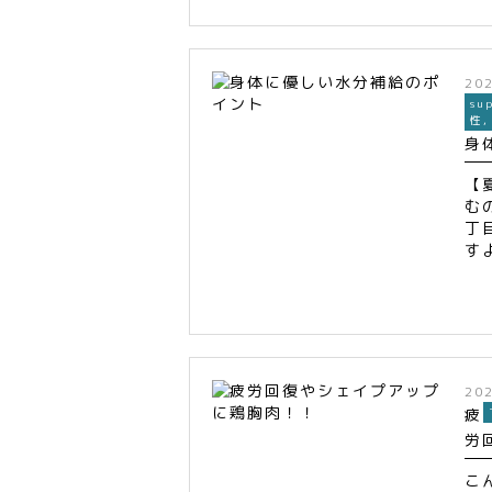
20
su
性
身
【
む
丁
す
20
疲
労
こ