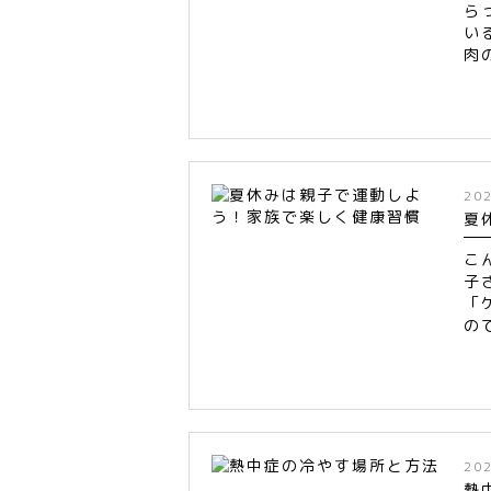
ら
い
肉
20
夏
こ
子
「
の
20
熱