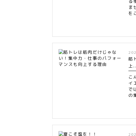
る
ま
を
20
筋
上..
こ
イ
で
の
20