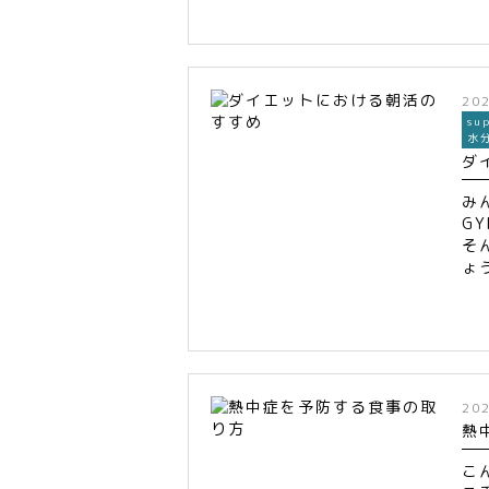
20
su
水
ダ
みん
G
そ
ょ
20
熱
こ