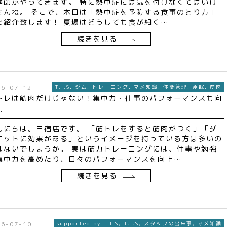
季節がやってきます。 特に熱中症には気を付けなくてはいけ
せんね。 そこで、本日は「熱中症を予防する食事のとり方」
ご紹介致します！ 夏場はどうしても食が細く…
続きを見る
26-07-12
T.I.S
,
ジム
,
トレーニング
,
マメ知識
,
体調管理
,
睡眠
,
筋肉
トレは筋肉だけじゃない！集中力・仕事のパフォーマンスも向
.
んにちは。三宿店です。 「筋トレをすると筋肉がつく」「ダ
エットに効果がある」というイメージを持っている方は多いの
はないでしょうか。 実は筋力トレーニングには、仕事や勉強
集中力を高めたり、日々のパフォーマンスを向上…
続きを見る
26-07-10
supported by T.I.S
,
T.I.S
,
スタッフの出来事
,
マメ知識