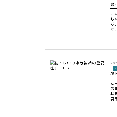
夏
こ
し
が
す
20
筋
こ
の
状
要