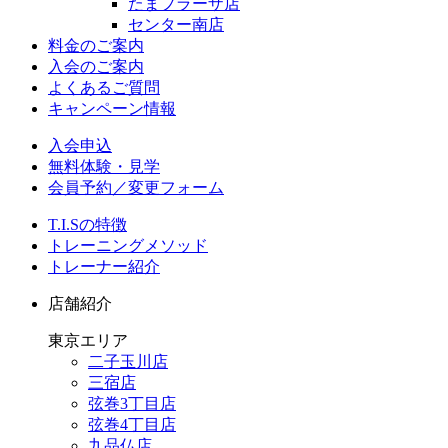
たまプラーザ店
センター南店
料金のご案内
入会のご案内
よくあるご質問
キャンペーン情報
入会申込
無料体験・見学
会員予約／変更フォーム
T.I.Sの特徴
トレーニングメソッド
トレーナー紹介
店舗紹介
東京エリア
二子玉川店
三宿店
弦巻3丁目店
弦巻4丁目店
九品仏店