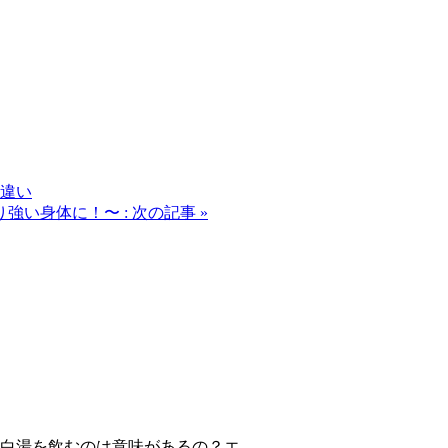
の違い
い身体に！〜 : 次の記事 »
湯を飲むのは意味があるの？エ...