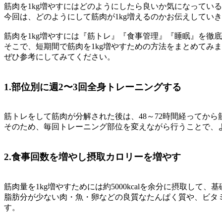
筋肉を1kg増やすにはどのようにしたら良いか気になってい
今回は、どのようにして筋肉が1kg増えるのかお伝えしてい
筋肉を1kg増やすには
『筋トレ』『食事管理』『睡眠』
を徹底
そこで、短期間で筋肉を1kg増やすための方法をまとめてみ
ぜひ参考にしてみてください。
1.部位別に週2〜3回全身トレーニングする
筋トレをして筋肉が分解された後は、48～72時間経ってか
そのため、毎回トレーニング部位を変えながら行うことで、
2.食事回数を増やし摂取カロリーを増やす
筋肉量を1kg増やすためには約5000kcalを余分に摂取
脂肪分が少ない肉・魚・卵などの良質なたんぱく質や、ビタ
す。