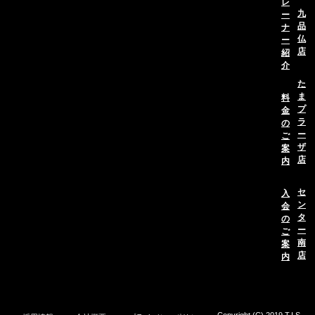
レ
九
ー
品
ナ
仏
ー
店
紹
介
た
ま
料
プ
金
ラ
の
ー
ご
ザ
案
店
内
セ
入
ン
会
タ
の
ー
ご
南
案
店
内