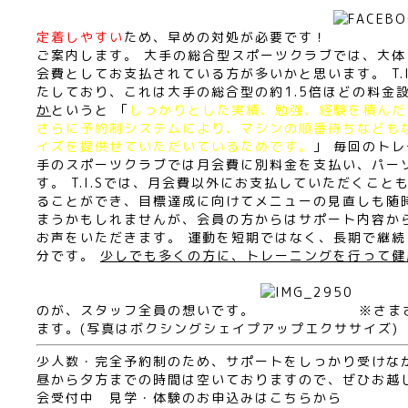
定着しやすい
ため、早めの対処が必要です！
ご案内します。 大手の総合型スポーツクラブでは、大体
会費としてお支払されている方が多いかと思います。 T.I
たしており、これは大手の総合型の約1.5倍ほどの料金
か
というと 「
しっかりとした実績、勉強、経験を積んだ
さらに予約制システムにより、マシンの順番待ちなども
イズを提供せていただいているためです。
」 毎回のト
手のスポーツクラブでは月会費に別料金を支払い、パー
す。 T.I.Sでは、月会費以外にお支払していただくこ
ることができ、目標達成に向けてメニューの見直しも随
まうかもしれませんが、会員の方からはサポート内容か
お声をいただきます。 運動を短期ではなく、長期で継
分です。
少しでも多くの方に、トレーニングを行って健
のが、スタッフ全員の想いです。
※さま
ます。(写真はボクシングシェイプアップエクササイズ)
少人数・完全予約制のため、サポートをしっかり受けな
昼から夕方までの時間は空いておりますので、ぜひお越しく
会受付中
見学・体験のお申込みはこちらから