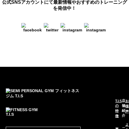
公式SNSアカウントにて最新情報や
おすすめのトレーニング
を発信中！
店
T.I.S
お
の
舗
様
紹
特
声
介
徴
よ
二