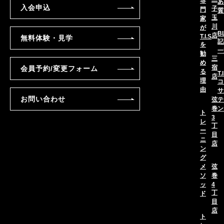
専
あ
入会申込
子
門
質
玉
家
川
が
B
店
T.I.S
無料体験・見学
記
を
一
勧
三
め
宿
会員予約/変更フォーム
る
T.
店
理
コ
由
サ
お問い合わせ
弦
テ
巻
ン
ト
3
レ
丁
ー
目
ニ
店
ン
グ
メ
弦
ソ
巻
ッ
4
丁
ド
目
店
ト