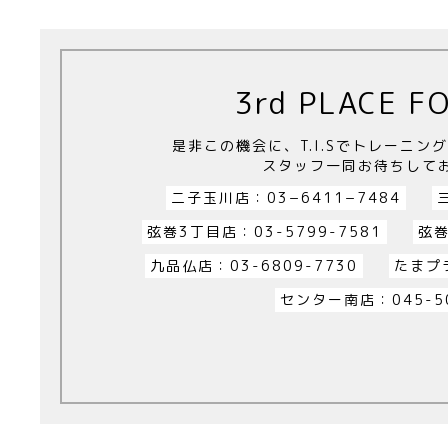
3rd PLACE F
是非この機会に、T.I.Sでトレーニ
スタッフ一同お待ちして
二子玉川店：03−6411−7484
弦巻3丁目店：03-5799-7581
弦巻
九品仏店：03-6809-7730
たまプラ
センター南店：045-50