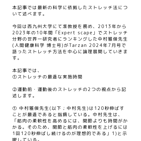
本記事では最新の科学に依拠したストレッチ法につ
いて述べます。
今回は西九州大学にて准教授を務め、2013年から
2023年の10年間「Expert scape」でストレッチ
分野の世界一研究者にランキングした中村雅俊先生
(人間健康科学 博士号)がTarzan 2024年7月号で
語ったストレッチ方法を中心に論理展開していきま
す。
本記事では、
①ストレッチの最適な実施時間
②運動前・運動後のストレッチの2つの視点から記
述します。
① 中村雅俊先生(以下；中村先生)は120秒伸ばす
ことが最適であると指摘している。中村先生は、
「筋肉の柔軟性を高めるには、関節よりも時間がか
かる。そのため、関節と筋肉の柔軟性を上げるには
1回120秒伸ばし続けるのが理想的である」1)と示
唆している。