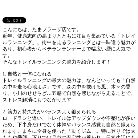
こんにちは、たまプラーザ店です。
近年、健康志向の高まりとともに注目を集めている「トレイ
ルランニング」。街中を走るランニングとは一味違う魅力が
あり、初心者からベテランランナーまで幅広い層に人気で
す。
そんなトレイルランニングの魅力を紹介します！
1. 自然と一体になれる
トレイルランニングの最大の魅力は、なんといっても「自然
の中を走る心地よさ」です。森の中を抜ける風、木々の香
り、小川のせせらぎ…五感で自然を感じながら走ることで、
ストレス解消にもつながります。
2. 筋力と持久力がバランスよく鍛えられる
ロードランと違い、トレイルはアップダウンや不整地が多い
ため、下半身だけでなく体幹やバランス感覚も自然と鍛えら
れます。まさに全身を使った「動くジム」。特に登りでは太
ももや臀部、下りでは足首の安定性が養われ、日常生活にも