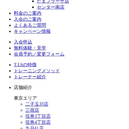
たまプラーザ店
センター南店
料金のご案内
入会のご案内
よくあるご質問
キャンペーン情報
入会申込
無料体験・見学
会員予約／変更フォーム
T.I.Sの特徴
トレーニングメソッド
トレーナー紹介
店舗紹介
東京エリア
二子玉川店
三宿店
弦巻3丁目店
弦巻4丁目店
九品仏店