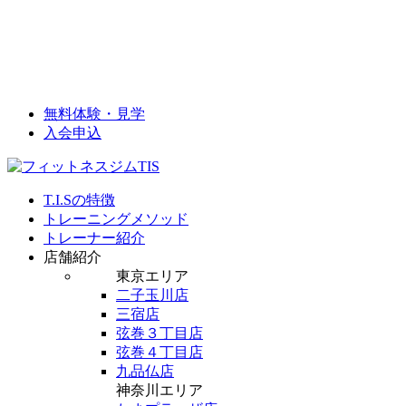
無料体験・見学
入会申込
T.I.Sの特徴
トレーニングメソッド
トレーナー紹介
店舗紹介
東京エリア
二子玉川店
三宿店
弦巻３丁目店
弦巻４丁目店
九品仏店
神奈川エリア