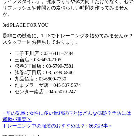
ライフスタイル」。健康づくりや体力向上だけでなく、心の
リフレッシュや仲間との素晴らしい時間を作ってみません
か。
3rd PLACE FOR YOU
是非この機会に、T.I.Sでトレーニングを始めてみませんか？
スタッフ一同お待ちしております。
二子玉川店：03−6411−7484
三宿店：03-6450-7105
弦巻3丁目店：03-5799-7581
弦巻4丁目店：03-5799-6846
九品仏店：03-6809-7730
たまプラーザ店：045-507-5574
センター南店：045-507-6247
« 前の記事 : 女性に多い骨粗鬆症とはどんな病態？予防には
運動が重要？
トレーニング中の服装のおすすめは？ : 次の記事 »