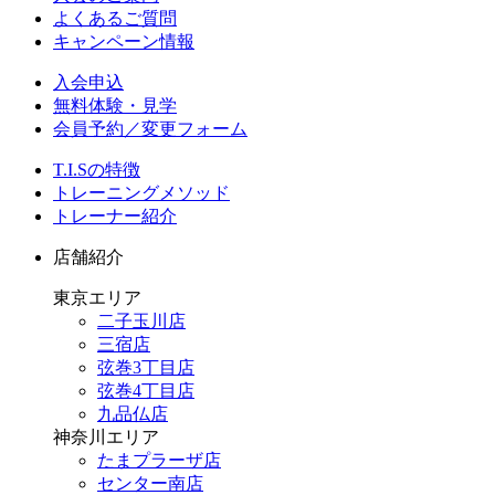
よくあるご質問
キャンペーン情報
入会申込
無料体験・見学
会員予約／変更フォーム
T.I.Sの特徴
トレーニングメソッド
トレーナー紹介
店舗紹介
東京エリア
二子玉川店
三宿店
弦巻3丁目店
弦巻4丁目店
九品仏店
神奈川エリア
たまプラーザ店
センター南店