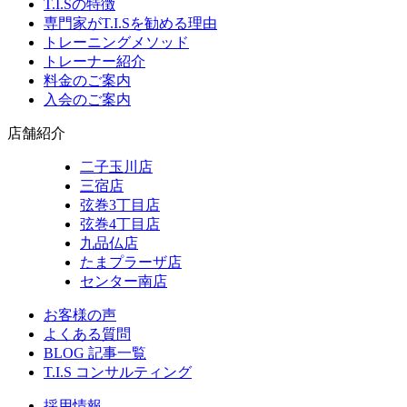
T.I.Sの特徴
専門家がT.I.Sを勧める理由
トレーニングメソッド
トレーナー紹介
料金のご案内
入会のご案内
店舗紹介
二子玉川店
三宿店
弦巻3丁目店
弦巻4丁目店
九品仏店
たまプラーザ店
センター南店
お客様の声
よくある質問
BLOG 記事一覧
T.I.S コンサルティング
採用情報