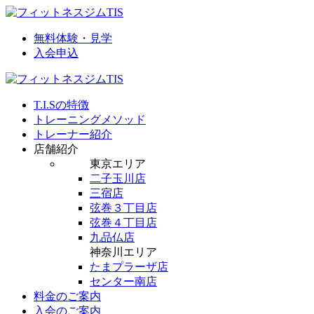
無料体験・見学
入会申込
T.I.Sの特徴
トレーニングメソッド
トレーナー紹介
店舗紹介
東京エリア
二子玉川店
三宿店
弦巻３丁目店
弦巻４丁目店
九品仏店
神奈川エリア
たまプラーザ店
センター南店
料金のご案内
入会のご案内