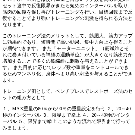
セット途中で反復限界がきたら短めのインターバルを取り、
筋肉の回復を促し再びトレーニングを行い、目標回数まで反
復することでより強いトレーニングの刺激を得られる方法と
なります。
このトレーニング法のメリットとして、筋肥大、筋力アップ
に効果的であり、短時間で高い効果、集中力向上を得ること
が期待できます。 また「モーターユニット」（筋繊維とそ
れに巻き付いている神経の運動単位）が大きくなり筋出力が
増加することで多くの筋繊維に刺激を与えることができま
す。 また目的に応じてレップ数や重量をコントロールでき
るためマンネリ化、身体へより高い刺激を与えることができ
ます。
トレーニング例として、ベンチプレスでレストポーズ法のセ
ットの組み方として
１、MAX重量の80％から90％の重量設定を行う ２、20～40
秒のインターバル ３、限界まで挙上 ４、20～40秒のインタ
ーバル ５、限界まで挙上 このような流れで限界まで行って
みましょう。