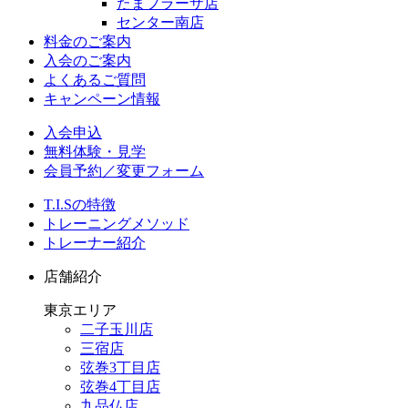
たまプラーザ店
センター南店
料金のご案内
入会のご案内
よくあるご質問
キャンペーン情報
入会申込
無料体験・見学
会員予約／変更フォーム
T.I.Sの特徴
トレーニングメソッド
トレーナー紹介
店舗紹介
東京エリア
二子玉川店
三宿店
弦巻3丁目店
弦巻4丁目店
九品仏店