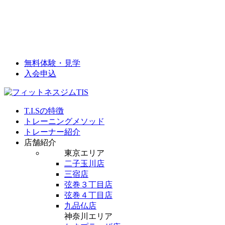
無料体験・見学
入会申込
T.I.Sの特徴
トレーニングメソッド
トレーナー紹介
店舗紹介
東京エリア
二子玉川店
三宿店
弦巻３丁目店
弦巻４丁目店
九品仏店
神奈川エリア