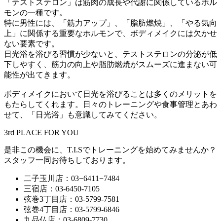
「テストステロン」は筋肉の成長や代謝に関係しているホル
モンの一種です。
特に男性には、「筋力アップ」、「脂肪燃焼」、「やる気向
上」に関係する重要なホルモンで、ボディメイクには欠かせ
ない要素です。
日光浴を浴びる習慣が少ないと、テストステロンの分泌が低
下しやすく、筋力の向上や脂肪燃焼がスムーズに進まない可
能性が出てきます。
ボディメイクにおいて日光を浴びることは多くのメリットを
もたらしてくれます。日々のトレーニングや食事管理とあわ
せて、「日光浴」も意識してみてください。
3rd PLACE FOR YOU
是非この機会に、T.I.Sでトレーニングを始めてみませんか？
スタッフ一同お待ちしております。
二子玉川店：03−6411−7484
三宿店：03-6450-7105
弦巻3丁目店：03-5799-7581
弦巻4丁目店：03-5799-6846
九品仏店：03-6809-7730