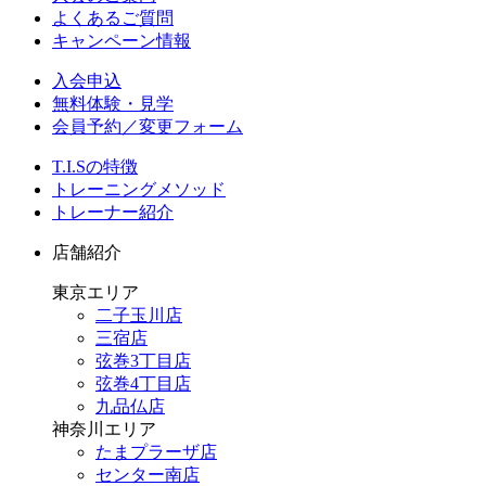
よくあるご質問
キャンペーン情報
入会申込
無料体験・見学
会員予約／変更フォーム
T.I.Sの特徴
トレーニングメソッド
トレーナー紹介
店舗紹介
東京エリア
二子玉川店
三宿店
弦巻3丁目店
弦巻4丁目店
九品仏店
神奈川エリア
たまプラーザ店
センター南店