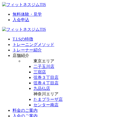
無料体験・見学
入会申込
T.I.Sの特徴
トレーニングメソッド
トレーナー紹介
店舗紹介
東京エリア
二子玉川店
三宿店
弦巻３丁目店
弦巻４丁目店
九品仏店
神奈川エリア
たまプラーザ店
センター南店
料金のご案内
入会のご案内