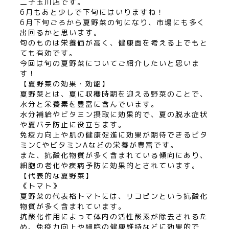
二子玉川店です。
6月もあと少しで下旬にはいりますね！
6月下旬ごろから夏野菜の旬になり、市場にも多く
出回るかと思います。
旬のものは栄養価が高く、健康面を考える上でもと
ても有効です。
今回は旬の夏野菜についてご紹介したいと思いま
す！
【夏野菜の効果・効能】
夏野菜とは、夏に収穫時期を迎える野菜のことで、
水分と栄養素を豊富に含んでいます。
水分補給やビタミン摂取に効果的で、夏の脱水症状
や夏バテ防止に役立ちます。
免疫力向上や肌の健康促進に効果が期待できるビタ
ミンCやビタミンAなどの栄養が豊富です。
また、抗酸化物質が多く含まれている傾向にあり、
細胞の老化や疾病予防に効果的とされています。
【代表的な夏野菜】
《トマト》
夏野菜の代表格トマトには、リコピンという抗酸化
物質が多く含まれています。
抗酸化作用によって体内の活性酸素が除去されるた
め、免疫力向上や細胞の健康維持などに効果的で