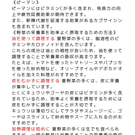
《ピーマン》
ピーマンにはビタミンCが多く含まれ、免疫力の向
上や疲労回復効果が期待できます。
また、新陳代謝を促進する効果があるカプサイシン
も含まれています。
《野菜の栄養素を効率よく摂取するための方法》
油を使って調理する
夏野菜の多くは、脂溶性のビ
タミンやカロテノイドを含んでいます。
これらの成分は油との相性が良いため、油を使って
調理することで栄養素の吸収が高まります。
たとえば、トマトを使ったトマトソースやパプリカ
を使った炒め物など、オリーブオイルやアボカドオ
イルを加えた料理がおすすめです。
皮をむかずに調理する
夏野菜の多くは、皮に栄養
が集中しています。
とくにキュウリやゴーヤの皮にはビタミンが多く含
まれているため、効率よく栄養を摂取するためには
皮をむかずに調理することが大切です。
キュウリは薄切りにしてサラダやスムージーに、ゴ
ーヤはスライスして炒め物やスープに入れるのがお
すすめです。
加熱調理は短めに
夏野菜の多くは生でも食べられ
ますが、一部の野菜は加熱することで栄養素の吸収