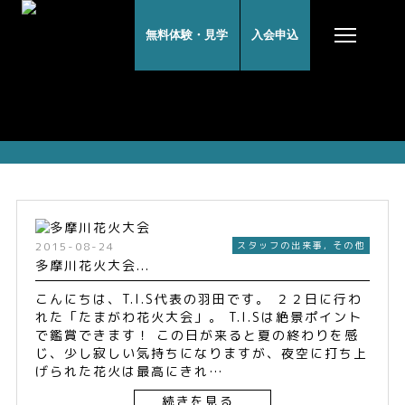
無料体験・見学
入会申込
スタッフの出来事記事一覧
2015-08-24
スタッフの出来事
,
その他
多摩川花火大会...
こんにちは、T.I.S代表の羽田です。 ２２日に行わ
れた「たまがわ花火大会」。 T.I.Sは絶景ポイント
で鑑賞できます！ この日が来ると夏の終わりを感
じ、少し寂しい気持ちになりますが、夜空に打ち上
げられた花火は最高にきれ…
続きを見る