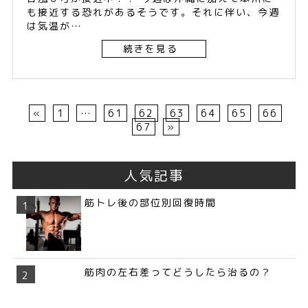
も接近する恐れがあるそうです。それに伴い、今週
は気温が…
続きを見る
«
1
…
61
62
63
64
65
66
67
»
人気記事
筋トレ後の部位別回復時間
筋肉の左右差ってどうしたら治るの？