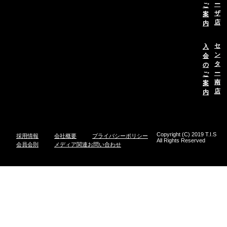
ー
ご
ザ
案
店
内
セ
入
ン
会
タ
の
ー
ご
南
案
店
内
Copyright (C) 2019 T.I.S
採用情報
会社概要
プライバシーポリシー
All Rights Reserved
会員会則
メディア関連お問い合わせ