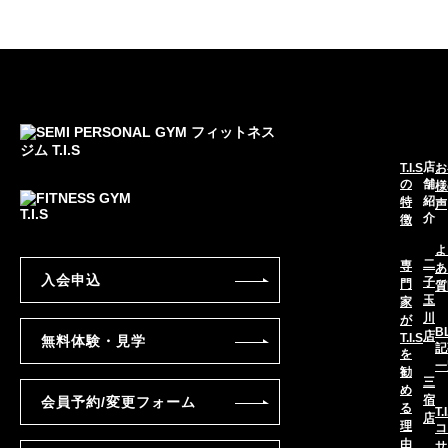
店
T.I.S
お
の
舗
様
紹
特
声
介
徴
よ
二
専
あ
入会申込
子
門
質
玉
家
川
が
B
店
T.I.S
無料体験・見学
記
を
一
勧
三
め
宿
会員予約/変更フォーム
る
T.
店
理
コ
由
サ