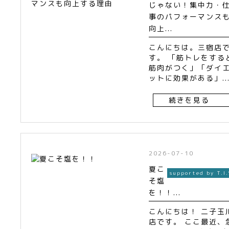
じゃない！集中力・
事のパフォーマンス
向上...
こんにちは。三宿店
す。 「筋トレをする
筋肉がつく」「ダイ
ットに効果がある」..
続きを見る
2026-07-10
夏こ
supported by T.I.
そ塩
を！！...
こんにちは！ 二子玉
店です。 ここ最近、