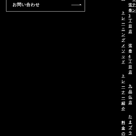
お問い合わせ
弦
テ
巻
ン
ト
3
レ
丁
ー
目
ニ
店
ン
グ
メ
弦
ソ
巻
ッ
4
丁
ド
目
店
ト
レ
九
ー
品
ナ
仏
ー
店
紹
介
た
ま
料
プ
金
ラ
の