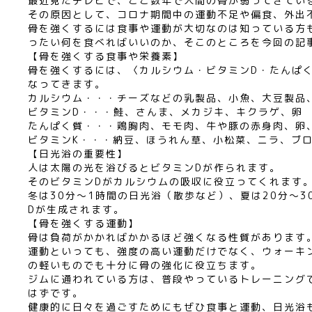
最近見たテレビで、ここ数年で人間の骨が弱ってきてい
その原因として、コロナ期間中の運動不足や偏食、外出
骨を強くするには食事や運動が大切なのは知っている方
ったい何を食べればいいのか、そこのところを今回の記
【骨を強くする食事や栄養素】
骨を強くするには、〈カルシウム・ビタミンD・たんぱ
なってきます。
カルシウム・・・チーズなどの乳製品、小魚、大豆製品
ビタミンD・・・鮭、さんま、メカジキ、キクラゲ、卵
たんぱく質・・・鶏胸肉、モモ肉、牛や豚の赤身肉、卵
ビタミンK・・・納豆、ほうれん草、小松菜、ニラ、ブ
【日光浴の重要性】
人は太陽の光を浴びるとビタミンDが作られます。
そのビタミンDがカルシウムの吸収に役立ってくれます
冬は30分〜1時間の日光浴（散歩など）、夏は20分〜
Dが生成されます。
【骨を強くする運動】
骨は負荷がかかればかかるほど強くなる性質があります
運動といっても、強度の高い運動だけでなく、ウォーキ
の軽いものでも十分に骨の強化に役立ちます。
ジムに通われている方は、普段やっているトレーニング
はずです。
健康的に日々を過ごすためにもぜひ食事と運動、日光浴