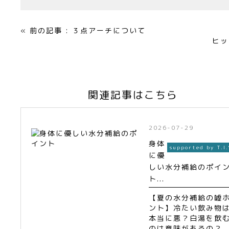
« 前の記事 : ３点アーチについて
ヒッ
関連記事はこちら
2026-07-29
身体
supported by T.I.
に優
しい水分補給のポイ
ト...
【夏の水分補給の嘘
ント】冷たい飲み物
本当に悪？白湯を飲
のは意味があるの？