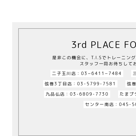
3rd PLACE F
是非この機会に、T.I.Sでトレーニ
スタッフ一同お待ちして
二子玉川店：03−6411−7484
弦巻3丁目店：03-5799-7581
弦巻
九品仏店：03-6809-7730
たまプラ
センター南店：045-50