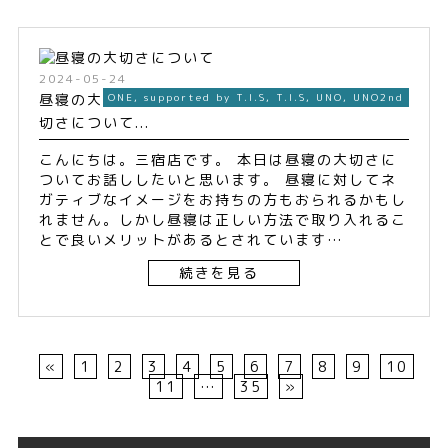
2024-05-24
昼寝の大
ONE
,
supported by T.I.S
,
T.I.S
,
UNO
,
UNO2nd
切さについて...
こんにちは。三宿店です。 本日は昼寝の大切さに
ついてお話ししたいと思います。 昼寝に対してネ
ガティブなイメージをお持ちの方もおられるかもし
れません。しかし昼寝は正しい方法で取り入れるこ
とで良いメリットがあるとされています…
続きを見る
«
1
2
3
4
5
6
7
8
9
10
11
…
35
»