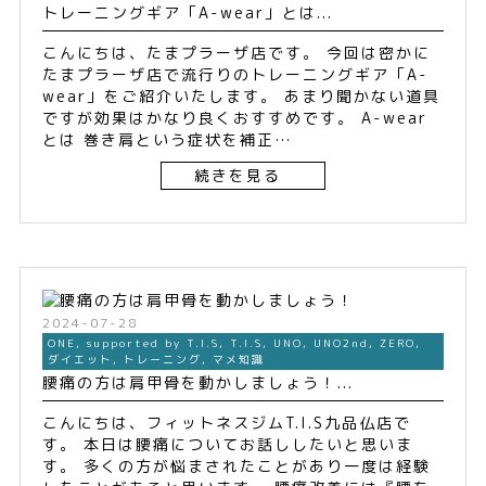
トレーニングギア「A-wear」とは...
こんにちは、たまプラーザ店です。 今回は密かに
たまプラーザ店で流行りのトレーニングギア「A-
wear」をご紹介いたします。 あまり聞かない道具
ですが効果はかなり良くおすすめです。 A-wear
とは 巻き肩という症状を補正…
続きを見る
2024-07-28
ONE
,
supported by T.I.S
,
T.I.S
,
UNO
,
UNO2nd
,
ZERO
,
ダイエット
,
トレーニング
,
マメ知識
腰痛の方は肩甲骨を動かしましょう！...
こんにちは、フィットネスジムT.I.S九品仏店で
す。 本日は腰痛についてお話ししたいと思いま
す。 多くの方が悩まされたことがあり一度は経験