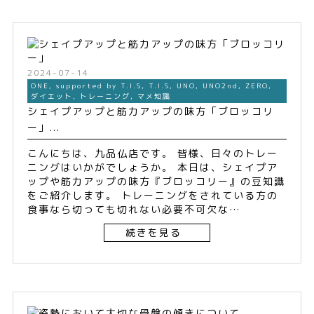
2024-07-14
ONE
,
supported by T.I.S
,
T.I.S
,
UNO
,
UNO2nd
,
ZERO
,
ダイエット
,
トレーニング
,
マメ知識
シェイプアップと筋力アップの味方「ブロッコリ
ー」...
こんにちは、九品仏店です。 皆様、日々のトレー
ニングはいかがでしょうか。 本日は、シェイプア
ップや筋力アップの味方『ブロッコリー』の豆知識
をご紹介します。 トレーニングをされている方の
食事なら切っても切れない必要不可欠な…
続きを見る