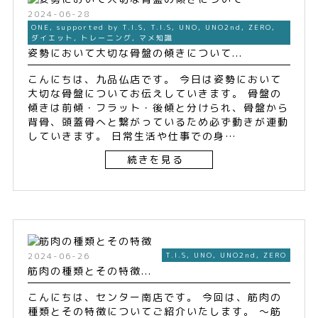
2024-06-28
ONE
,
supported by T.I.S
,
T.I.S
,
UNO
,
UNO2nd
,
ZERO
,
ダイエット
,
トレーニング
,
マメ知識
姿勢において大切な骨盤の傾きについて...
こんにちは、九品仏店です。 今日は姿勢において
大切な骨盤についてお伝えしていきます。 骨盤の
傾きは前傾・フラット・後傾と分けられ、骨盤から
背骨、頭蓋骨へと繋がっているため必ず動きが連動
していきます。 日常生活や仕事での身…
続きを見る
2024-06-26
T.I.S
,
UNO
,
UNO2nd
,
ZERO
筋肉の種類とその特徴...
こんにちは、センター南店です。 今回は、筋肉の
種類とその特徴についてご紹介いたします。 〜筋