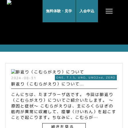
無料体験・見学
入会申込
UNO2nd記事一覧
2024-08-31
ONE
,
T.I.S
,
UNO
,
UNO2nd
,
ZERO
腓返り（こむらがえり）について...
こんにちは、たまプラーザ店です。 今回は腓返り
（こむらがえり）についてご紹介いたします。 〜
原因と症状〜 こむらがえりは、主にふくらはぎの
筋肉が異常に収縮して、痙攣（けいれん）を起こす
ことで起こります。ちなみに、こむらが…
続きを見る