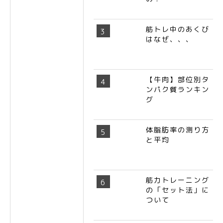
水
分
補
筋トレ中のあくび
給
はなぜ、、、
の
ポ
イ
【牛肉】部位別タ
ン
ンパク質ランキン
ト...
グ
【夏
の
体脂肪率の測り方
水
と平均
分
補
給
の
筋力トレーニング
嘘
の「セット法」に
ホ
ついて
ン
ト】
冷