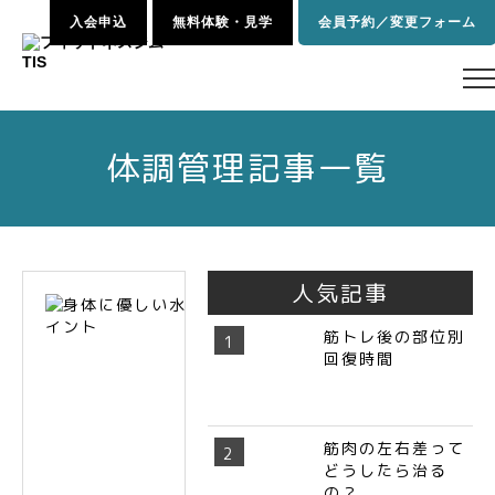
入会申込
無料体験・見学
会員予約／変更フォーム
体調管理記事一覧
人気記事
2026-
07-29
筋トレ後の部位別
supported
身
回復時間
by T.I.S
,
体
T.I.S
,
UNO
,
に
UNO2nd
,
優
マメ知識
,
体調管理
,
し
筋肉の左右差って
免疫
,
冷え
どうしたら治る
い
性
,
水分
の？