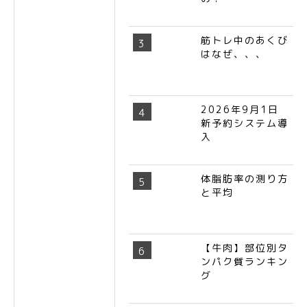
ン
ト
レ
筋トレ中のあくび
ー
はなぜ、、、
シ
ョ
ン
2026年9月1日
と
新予約システム導
は...
入
こ
ん
体脂肪率の測り方
に
と平均
ち
は、
た
ま
【牛肉】部位別タ
プ
ンパク質ランキン
ラ
グ
ー
ザ
店