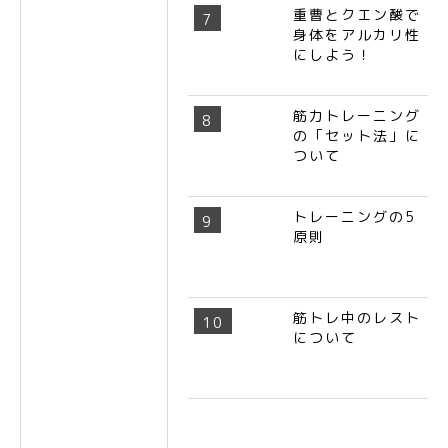
重曹とクエン酸で
で
身体をアルカリ性
す。
にしよう！
ト
レ
ー
筋力トレーニング
ニ
の「セット法」に
ン
ついて
グ
に
お
い
トレーニングの5
て、
原則
フ
ォ
ー
ム
筋トレ中のレスト
や
について
動
作
の
正
確