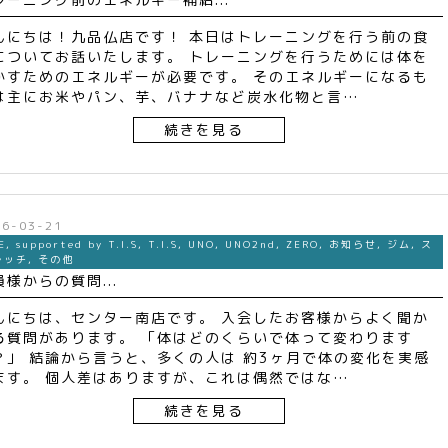
んにちは！九品仏店です！ 本日はトレーニングを行う前の食
についてお話いたします。 トレーニングを行うためには体を
かすためのエネルギーが必要です。 そのエネルギーになるも
は主にお米やパン、芋、バナナなど炭水化物と言…
続きを見る
26-03-21
E
,
supported by T.I.S
,
T.I.S
,
UNO
,
UNO2nd
,
ZERO
,
お知らせ
,
ジム
,
ス
レッチ
,
その他
員様からの質問...
んにちは、センター南店です。 入会したお客様からよく聞か
る質問があります。 「体はどのくらいで体って変わります
？」 結論から言うと、多くの人は 約3ヶ月で体の変化を実感
ます。 個人差はありますが、これは偶然ではな…
続きを見る