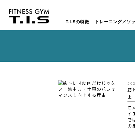
T.I.Sの特徴
トレーニングメソ
20
筋
上..
こ
イ
で
の