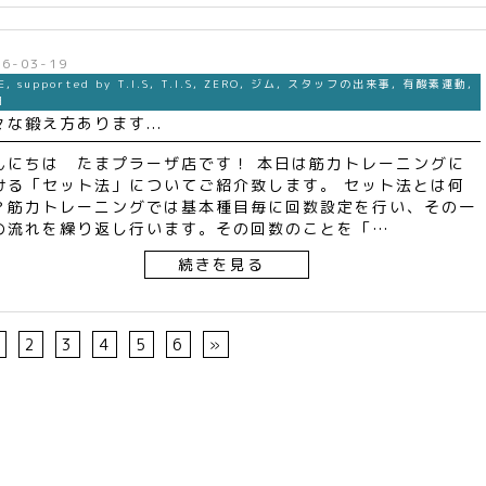
26-03-19
E
,
supported by T.I.S
,
T.I.S
,
ZERO
,
ジム
,
スタッフの出来事
,
有酸素運動
,
肉
々な鍛え方あります...
んにちは たまプラーザ店です！ 本日は筋力トレーニングに
ける「セット法」についてご紹介致します。 セット法とは何
？筋力トレーニングでは基本種目毎に回数設定を行い、その一
の流れを繰り返し行います。その回数のことを「…
続きを見る
2
3
4
5
6
»