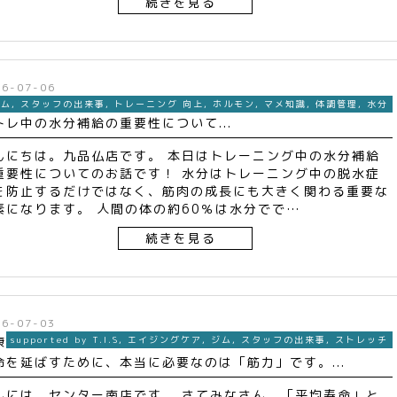
続きを見る
26-07-06
ジム
,
スタッフの出来事
,
トレーニング 向上
,
ホルモン
,
マメ知識
,
体調管理
,
水分
トレ中の水分補給の重要性について...
んにちは。九品仏店です。 本日はトレーニング中の水分補給
重要性についてのお話です！ 水分はトレーニング中の脱水症
を防止するだけではなく、筋肉の成長にも大きく関わる重要な
素になります。 人間の体の約60％は水分でで…
続きを見る
26-07-03
康
supported by T.I.S
,
エイジングケア
,
ジム
,
スタッフの出来事
,
ストレッチ
命を延ばすために、本当に必要なのは「筋力」です。...
んには、センター南店です。 さてみなさん、「平均寿命」と