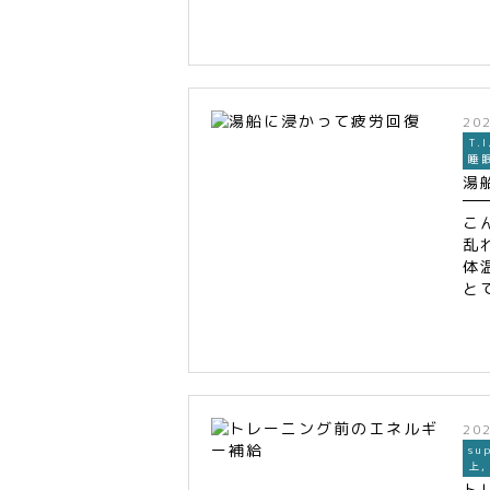
20
T.I
睡
湯
こ
乱
体
と
20
su
上
ト