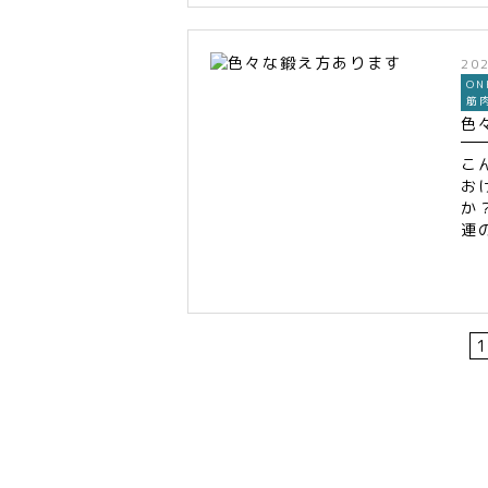
20
ON
筋
色
こ
お
か
連
1