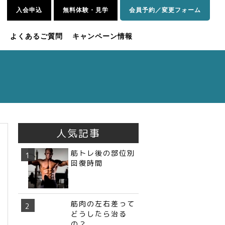
入会申込
無料体験・見学
会員予約／変更フォーム
内
よくあるご質問
キャンペーン情報
人気記事
筋トレ後の部位別
回復時間
筋肉の左右差って
どうしたら治る
の？