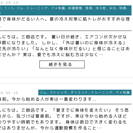
26-06-20
E
,
T.I.S
,
ジム
,
トレーニング
,
マメ知識
,
体調管理
,
免疫
,
冷え性
,
水分
,
特徴
,
肉
房で身体がだるい人へ。夏の冷え対策に筋トレがおすすめな理
.
んにちは。三宿店です。 暑い日が続き、エアコンが欠かせな
季節になりました。 しかし、「外は暑いのに身体が冷える」
足先が冷たい」「なんとなく身体がだるい」と感じることはあ
ませんか？ 実は、夏でも冷えに悩む方は少なく…
続きを見る
26-05-25
ジム
,
ストレッチ
,
ダイエット
,
トレーニング
,
マメ知識
直前。今から始める人が実は一番変わります...
んにちは。三宿店です。 「夏までに身体を変えたい」 そう思
ながら、気づけば夏直前。 ですが、実は今から始める人ほど
わりやすい時期でもあります。 身体は数日で大きく変わるも
ではありませんが、今から運動習慣を作ること…