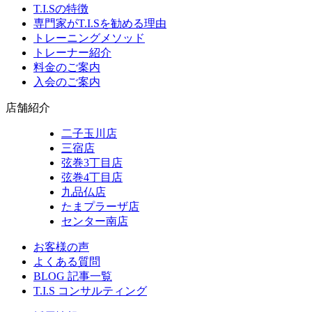
T.I.Sの特徴
専門家がT.I.Sを勧める理由
トレーニングメソッド
トレーナー紹介
料金のご案内
入会のご案内
店舗紹介
二子玉川店
三宿店
弦巻3丁目店
弦巻4丁目店
九品仏店
たまプラーザ店
センター南店
お客様の声
よくある質問
BLOG 記事一覧
T.I.S コンサルティング