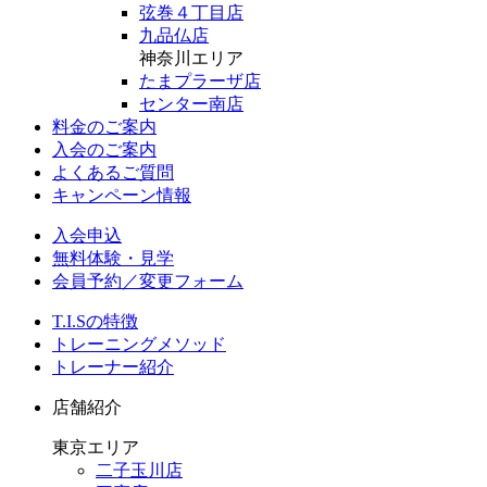
弦巻４丁目店
九品仏店
神奈川エリア
たまプラーザ店
センター南店
料金のご案内
入会のご案内
よくあるご質問
キャンペーン情報
入会申込
無料体験・見学
会員予約／変更フォーム
T.I.Sの特徴
トレーニングメソッド
トレーナー紹介
店舗紹介
東京エリア
二子玉川店