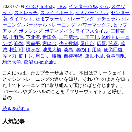
2023-07-09
ZERO
In Body
,
TRX
,
インターバル
,
ジム
,
スクワ
ット
,
ストレッチ
,
スライドボード
,
セミパーソナル
,
センター
南
,
ダイエット
,
たまプラーザ
,
トレーニング
,
ナチュラルトレ
ーニング
,
パーソナルトレーニング
,
パワーマックス
,
ヒップ
アップ
,
ボクシング
,
ボディメイク
,
ライフスタイル
,
三軒茶
屋
,
上野毛
,
下北沢
,
世田谷
,
二子新地
,
二子玉川
,
体幹トレーニ
ング
,
姿勢
,
宮前平
,
宮崎台
,
少人数制
,
尾山台
,
広尾
,
弦巻
,
成
城
,
桜新町
,
梶ヶ谷
,
池尻大橋
,
淡島
,
溝の口
,
用賀
,
疲労回復
,
等々力
,
筋トレ
,
肩こり
,
腰痛
,
自律神経
,
運動不足
,
食事制限
,
駒沢大学
,
鷺沼
tis-mishuku
こんにちは、たまプラーザ店です。 本日はフリーウェイト
とマシントレーニングの違いを知り、それぞれのよさを知っ
た上でトレーニングに取り組んで頂ければと存じます。」
バーベルやダンベルのことを「フリーウェイト」と呼び、
昔の…
続きを読む »
人気記事