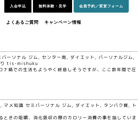
入会申込
無料体験・見学
会員予約／変更フォーム
内
よくあるご質問
キャンペーン情報
ミパーソナル ジム
,
センター南
,
ダイエット
,
パーソナルジム
,
り
tis-mishuku
続いたコロナ禍での生活もようやく終息しそうですが、ここ数年間で圧
ト
,
マメ知識
セミパーソナル ジム
,
ダイエット
,
タンパク質
,
ト
べるときの咀嚼、消化吸収の際のカロリー消費の事を指していま