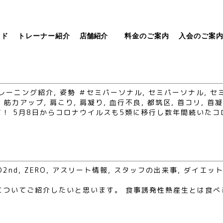
ッド
トレーナー紹介
店舗紹介
料金のご案内
入会のご案
レーニング紹介
,
姿勢
＃セミパーソナル
,
セミパーソナル
,
セ
,
筋力アップ
,
肩こり
,
肩凝り
,
血行不良
,
都筑区
,
首コリ
,
首凝
ンター南店です！ 5月8日からコロナウイルスも5類に移行し数年間
O2nd
,
ZERO
,
アスリート情報
,
スタッフの出来事
,
ダイエッ
についてご紹介したいと思います。 食事誘発性熱産生とは食