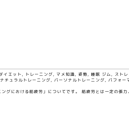
ダイエット
,
トレーニング
,
マメ知識
,
姿勢
,
睡眠
ジム
,
ストレ
ナチュラルトレーニング
,
パーソナルトレーニング
,
パフォー
ニングにおける筋疲労」についてです。 筋疲労とは一定の張