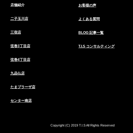
店舗紹介
お客様の声
二子玉川店
よくある質問
三宿店
BLOG 記事一覧
弦巻3丁目店
T.I.S コンサルティング
弦巻4丁目店
九品仏店
たまプラーザ店
センター南店
Copyright (C) 2019 T.I.S All Rights Reserved