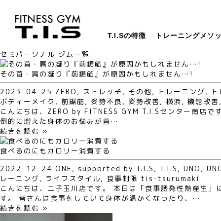
T.I.Sの特徴
トレーニングメソ
セミパーソナル ジム一覧
その首・肩の凝り『前鋸筋』が原因かもしれません…!
2023-04-25
ZERO
,
ストレッチ
,
その他
,
トレーニング
,
ト
ボディーメイク
,
前鋸筋
,
姿勢不良
,
姿勢改善
,
横浜
,
機能改善
こんにちは、ZERO by FITNESS GYM T.I.Sセ
倒的に増えた身体のお悩みが首…
続きを読む »
食べるのにもカロリー消費する
2022-12-24
ONE
,
supported by T.I.S
,
T.I.S
,
UNO
,
UN
レーニング
,
ライフスタイル
,
食事制限
tis-tsurumaki
こんにちは、二子玉川店です。 本日は「食事誘発性熱産生」
す。 皆さんは食事をしていて身体が温かくなったり、…
続きを読む »