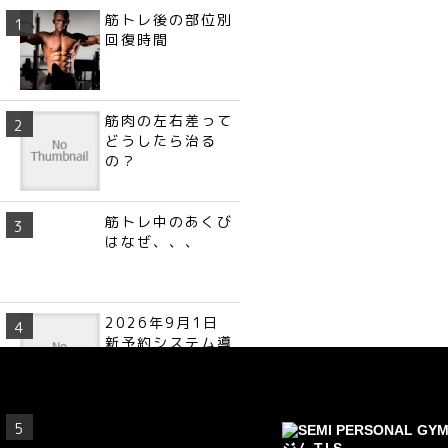
筋トレ後の部位別
回復時間
筋肉の左右差って
どうしたら治る
の？
筋トレ中のあくび
はなぜ、、、
2026年9月1日
新予約システム導
入
【牛肉】部位別タ
ンパク質ランキン