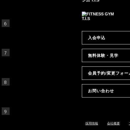
グ
重曹とクエン酸で
身体をアルカリ性
にしよう！
入会申込
筋力トレーニング
無料体験・見学
の「セット法」に
ついて
会員予約/変更フォー
体脂肪率の測り方
と平均
お問い合わせ
トレーニングの5
原則
採用情報
会社概要