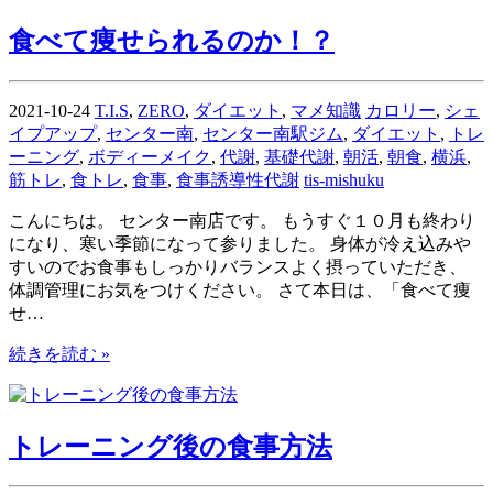
食べて痩せられるのか！？
2021-10-24
T.I.S
,
ZERO
,
ダイエット
,
マメ知識
カロリー
,
シェ
イプアップ
,
センター南
,
センター南駅ジム
,
ダイエット
,
トレ
ーニング
,
ボディーメイク
,
代謝
,
基礎代謝
,
朝活
,
朝食
,
横浜
,
筋トレ
,
食トレ
,
食事
,
食事誘導性代謝
tis-mishuku
こんにちは。 センター南店です。 もうすぐ１０月も終わり
になり、寒い季節になって参りました。 身体が冷え込みや
すいのでお食事もしっかりバランスよく摂っていただき、
体調管理にお気をつけください。 さて本日は、「食べて痩
せ…
続きを読む »
トレーニング後の食事方法