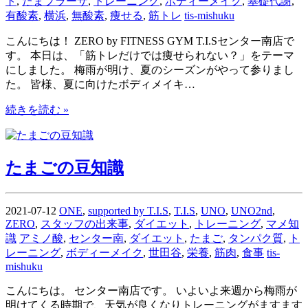
ト
,
たまプラーザ
,
トレーニング
,
ボディーメイク
,
基礎代謝
,
有酸素
,
横浜
,
無酸素
,
痩せる
,
筋トレ
tis-mishuku
こんにちは！ ZERO by FITNESS GYM T.I.Sセンター南店で
す。 本日は、「筋トレだけでは痩せられない？」をテーマ
にしました。 梅雨が明け、夏のシーズンがやって参りまし
た。 皆様、夏に向けたボディメイキ…
続きを読む »
たまごの豆知識
2021-07-12
ONE
,
supported by T.I.S
,
T.I.S
,
UNO
,
UNO2nd
,
ZERO
,
スタッフの出来事
,
ダイエット
,
トレーニング
,
マメ知
識
アミノ酸
,
センター南
,
ダイエット
,
たまご
,
タンパク質
,
ト
レーニング
,
ボディーメイク
,
世田谷
,
栄養
,
筋肉
,
食事
tis-
mishuku
こんにちは。 センター南店です。 いよいよ来週から梅雨が
明けてくる時期で、天気が良くなりトレーニングがますます