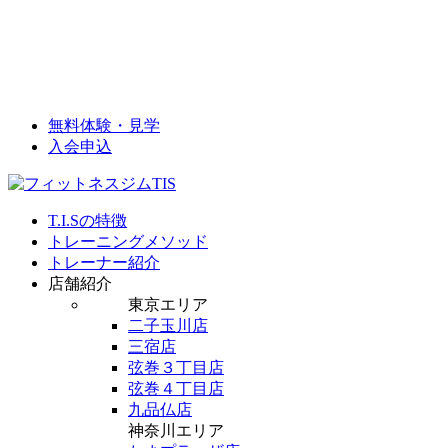
無料体験・見学
入会申込
T.I.Sの特徴
トレーニングメソッド
トレーナー紹介
店舗紹介
東京エリア
二子玉川店
三宿店
弦巻３丁目店
弦巻４丁目店
九品仏店
神奈川エリア