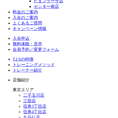
たまプラーザ店
センター南店
料金のご案内
入会のご案内
よくあるご質問
キャンペーン情報
入会申込
無料体験・見学
会員予約／変更フォーム
T.I.Sの特徴
トレーニングメソッド
トレーナー紹介
店舗紹介
東京エリア
二子玉川店
三宿店
弦巻3丁目店
弦巻4丁目店
九品仏店