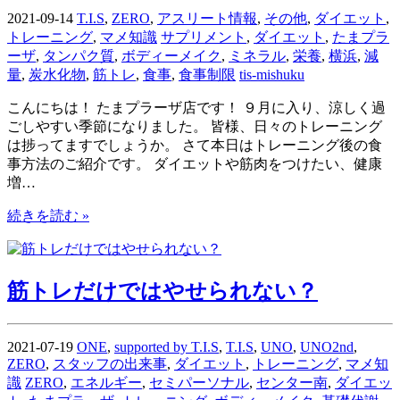
2021-09-14
T.I.S
,
ZERO
,
アスリート情報
,
その他
,
ダイエット
,
トレーニング
,
マメ知識
サプリメント
,
ダイエット
,
たまプラ
ーザ
,
タンパク質
,
ボディーメイク
,
ミネラル
,
栄養
,
横浜
,
減
量
,
炭水化物
,
筋トレ
,
食事
,
食事制限
tis-mishuku
こんにちは！ たまプラーザ店です！ ９月に入り、涼しく過
ごしやすい季節になりました。 皆様、日々のトレーニング
は捗ってますでしょうか。 さて本日はトレーニング後の食
事方法のご紹介です。 ダイエットや筋肉をつけたい、健康
増…
続きを読む »
筋トレだけではやせられない？
2021-07-19
ONE
,
supported by T.I.S
,
T.I.S
,
UNO
,
UNO2nd
,
ZERO
,
スタッフの出来事
,
ダイエット
,
トレーニング
,
マメ知
識
ZERO
,
エネルギー
,
セミパーソナル
,
センター南
,
ダイエッ