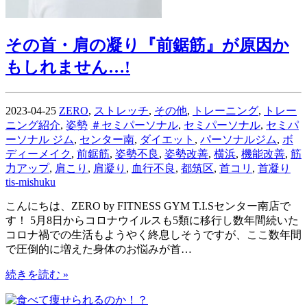
その首・肩の凝り『前鋸筋』が原因か
もしれません…!
2023-04-25
ZERO
,
ストレッチ
,
その他
,
トレーニング
,
トレー
ニング紹介
,
姿勢
＃セミパーソナル
,
セミパーソナル
,
セミパ
ーソナル ジム
,
センター南
,
ダイエット
,
パーソナルジム
,
ボ
ディーメイク
,
前鋸筋
,
姿勢不良
,
姿勢改善
,
横浜
,
機能改善
,
筋
力アップ
,
肩こり
,
肩凝り
,
血行不良
,
都筑区
,
首コリ
,
首凝り
tis-mishuku
こんにちは、ZERO by FITNESS GYM T.I.Sセンター南店で
す！ 5月8日からコロナウイルスも5類に移行し数年間続いた
コロナ禍での生活もようやく終息しそうですが、ここ数年間
で圧倒的に増えた身体のお悩みが首…
続きを読む »