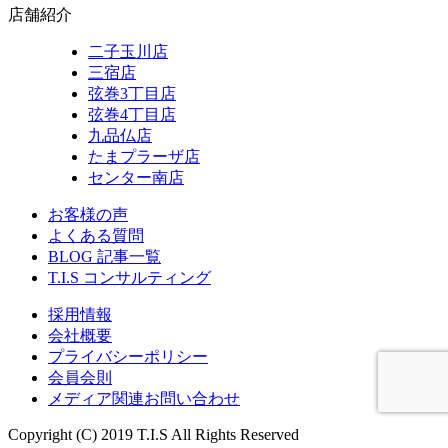
店舗紹介
二子玉川店
三宿店
弦巻3丁目店
弦巻4丁目店
九品仏店
たまプラーザ店
センター南店
お客様の声
よくある質問
BLOG 記事一覧
T.I.S コンサルティング
採用情報
会社概要
プライバシーポリシー
会員会則
メディア関連お問い合わせ
Copyright (C) 2019 T.I.S All Rights Reserved