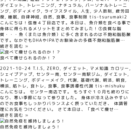
ダイエット
,
トレーニング
,
ナチュラル
,
パーソナルトレーニ
ング
,
ボディメイク
,
ライフスタイル
,
人生
,
少人数制
,
疲労回
復
,
睡眠
,
自律神経
,
自然
,
食事
,
食事制限
tis-tsurumaki2
こんにちは！弦巻４丁目店です。本日は、魚介類を食べる事で
身体に得られるメリットをまとめてみました！①良質な脂
質・・・魚（または魚介類）に多く含まれるのは不飽和脂肪酸
です。なかでもDHAやIPAでお馴染みの多価不飽和脂肪酸…
続きを読む »
食べて痩せられるのか！？
2021-10-24
T.I.S
,
ZERO
,
ダイエット
,
マメ知識
カロリー
,
シェイプアップ
,
センター南
,
センター南駅ジム
,
ダイエット
,
トレーニング
,
ボディーメイク
,
代謝
,
基礎代謝
,
朝活
,
朝食
,
横浜
,
筋トレ
,
食トレ
,
食事
,
食事誘導性代謝
tis-mishuku
こんにちは。 センター南店です。 もうすぐ１０月も終わりに
なり、寒い季節になって参りました。 身体が冷え込みやすい
のでお食事もしっかりバランスよく摂っていただき、 体調管
理にお気をつけください。 さて本日は、「食べて痩せ…
続きを読む »
自然免疫を維持しましょう！