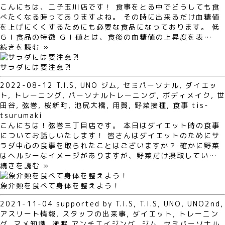
こんにちは、二子玉川店です！ 食事をとる中でどうしても食
べたくなる時ってありますよね。 その時に出来るだけ血糖値
を上げにくくするためにも必要な食品になっております。 低
ＧＩ食品の特徴 ＧＩ値とは、食後の血糖値の上昇度を表…
続きを読む »
サラダには要注意⁈
2022-08-12
T.I.S
,
UNO
ジム
,
セミパーソナル
,
ダイエッ
ト
,
トレーニング
,
パーソナルトレーニング
,
ボディメイク
,
世
田谷
,
弦巻
,
桜新町
,
池尻大橋
,
用賀
,
野菜接種
,
食事
tis-
tsurumaki
こんにちは！弦巻三丁目店です。 本日はダイエット時の食事
についてお話しいたします！ 皆さんはダイエットのためにサ
ラダ中心の食事を取られたことはございますか？ 確かに野菜
はヘルシーなイメージがありますが、野菜だけ摂取してい…
続きを読む »
魚介類を食べて身体を整えよう！
2021-11-04
supported by T.I.S
,
T.I.S
,
UNO
,
UNO2nd
,
アスリート情報
,
スタッフの出来事
,
ダイエット
,
トレーニン
グ
,
マメ知識
,
睡眠
アンチエイジング
,
ジム
,
セミパーソナル
,