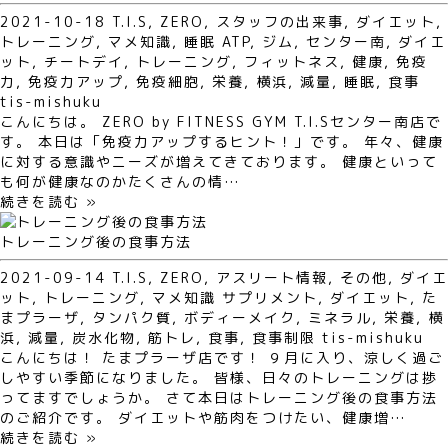
2021-10-18
T.I.S
,
ZERO
,
スタッフの出来事
,
ダイエット
,
トレーニング
,
マメ知識
,
睡眠
ATP
,
ジム
,
センター南
,
ダイエ
ット
,
チートデイ
,
トレーニング
,
フィットネス
,
健康
,
免疫
力
,
免疫力アップ
,
免疫細胞
,
栄養
,
横浜
,
減量
,
睡眠
,
食事
tis-mishuku
こんにちは。 ZERO by FITNESS GYM T.I.Sセンター南店で
す。 本日は「免疫力アップするヒント！」です。 年々、健康
に対する意識やニーズが増えてきております。 健康といって
も何が健康なのかたくさんの情…
続きを読む »
トレーニング後の食事方法
2021-09-14
T.I.S
,
ZERO
,
アスリート情報
,
その他
,
ダイエ
ット
,
トレーニング
,
マメ知識
サプリメント
,
ダイエット
,
た
まプラーザ
,
タンパク質
,
ボディーメイク
,
ミネラル
,
栄養
,
横
浜
,
減量
,
炭水化物
,
筋トレ
,
食事
,
食事制限
tis-mishuku
こんにちは！ たまプラーザ店です！ ９月に入り、涼しく過ご
しやすい季節になりました。 皆様、日々のトレーニングは捗
ってますでしょうか。 さて本日はトレーニング後の食事方法
のご紹介です。 ダイエットや筋肉をつけたい、健康増…
続きを読む »