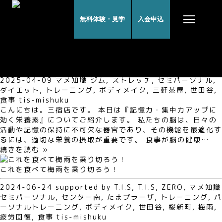
無料体験・見学
入会申込
食事一覧
記憶力・集中力アップに効く栄養素
2025-04-09
マメ知識
ジム
,
ストレッチ
,
セミパーソナル
,
ダイエット
,
トレーニング
,
ボディメイク
,
三軒茶屋
,
世田谷
,
食事
tis-mishuku
こんにちは。三宿店です。 本日は『記憶力・集中力アップに
効く栄養素』についてご紹介します。 私たちの脳は、日々の
活動や記憶の保持に不可欠な器官であり、その機能を最適化す
るには、適切な栄養の摂取が重要です。 食事が脳の健康…
続きを読む »
これを食べて梅雨を乗り切ろう！
2024-06-24
supported by T.I.S
,
T.I.S
,
ZERO
,
マメ知識
セミパーソナル
,
センター南
,
たまプラーザ
,
トレーニング
,
パ
ーソナルトレーニング
,
ボディメイク
,
世田谷
,
桜新町
,
梅雨
,
疲労回復
,
食事
tis-mishuku