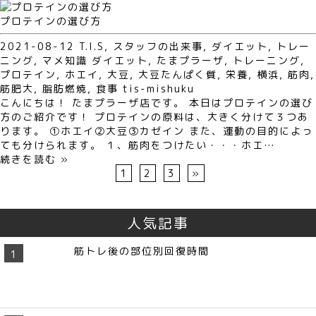
プロテインの選び方
2021-08-12
T.I.S
,
スタッフの出来事
,
ダイエット
,
トレー
ニング
,
マメ知識
ダイエット
,
たまプラーザ
,
トレーニング
,
プロテイン
,
ホエイ
,
大豆
,
大豆たんぱく質
,
栄養
,
横浜
,
筋肉
,
筋肥大
,
脂肪燃焼
,
食事
tis-mishuku
こんにちは！ たまプラーザ店です。 本日はプロテインの選び
方のご紹介です！ プロテインの原料は、大きく分けて３つあ
ります。 ①ホエイ②大豆③カゼイン また、運動の目的によっ
ても分けられます。 １、筋肉をつけたい・・・ホエ…
続きを読む »
1
2
3
»
人気記事
筋トレ後の部位別回復時間