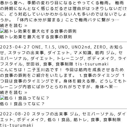
春から夏へ、季節の変わり目になるとやってくる梅雨。 梅雨
の時期になんとなく感じるだるさは理由がはっきりしないだけ
に、どう対応していいかわからない人も多いのではないでしょ
うか。 「体内に水分が溜まる」ことで梅雨バテに繋がっ…
続きを読む »
筋トレ効果を最大化する食事の鉄則
2023-04-27
ONE
,
T.I.S
,
UNO
,
UNO2nd
,
ZERO
,
お知ら
せ
,
スタッフの出来事
,
ダイエット
,
マメ知識
,
筋肉
ジム
,
セ
ミパーソナル
,
ダイエット
,
トレーニング
,
ボディメイク
,
ライ
フスタイル
,
世田谷
,
食事
,
食事制限
tis-tsurumaki
こんにちは！二子玉川店です！ 今回は筋肉を成長させるため
の食事の鉄則をご紹介をいたします。 ⒈食事のタイミング １
つ目は食事のタイミングです。身体を鍛える際、どうしてもト
レーニング内容にばかりとらわれがちですが、身体へ栄…
続きを読む »
低ＧＩ食品ってなに？
2022-08-20
スタッフの出来事
ジム
,
セミパーソナル
,
ダイ
エット
,
ボディメイク
,
低ＧＩ食品
,
筋トレ
,
食事
,
食事制限
tis-tsurumaki