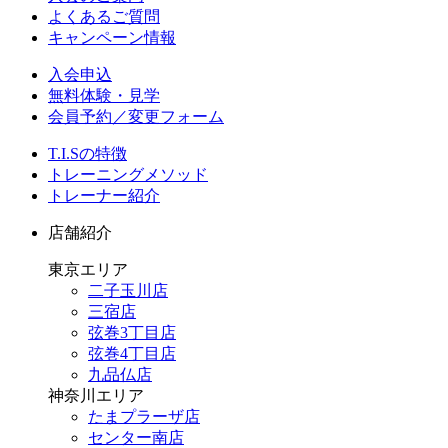
よくあるご質問
キャンペーン情報
入会申込
無料体験・見学
会員予約／変更フォーム
T.I.Sの特徴
トレーニングメソッド
トレーナー紹介
店舗紹介
東京エリア
二子玉川店
三宿店
弦巻3丁目店
弦巻4丁目店
九品仏店
神奈川エリア
たまプラーザ店
センター南店