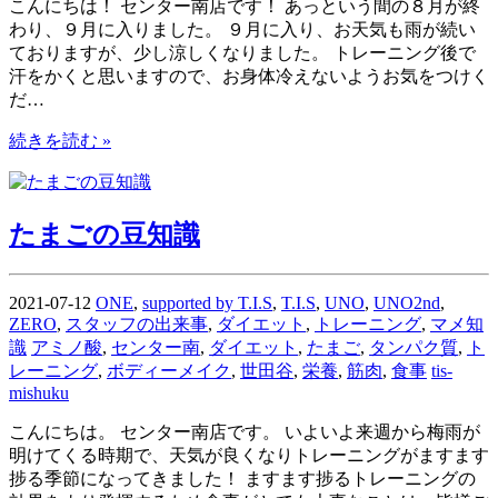
こんにちは！ センター南店です！ あっという間の８月が終
わり、９月に入りました。 ９月に入り、お天気も雨が続い
ておりますが、少し涼しくなりました。 トレーニング後で
汗をかくと思いますので、お身体冷えないようお気をつけく
だ…
続きを読む »
たまごの豆知識
2021-07-12
ONE
,
supported by T.I.S
,
T.I.S
,
UNO
,
UNO2nd
,
ZERO
,
スタッフの出来事
,
ダイエット
,
トレーニング
,
マメ知
識
アミノ酸
,
センター南
,
ダイエット
,
たまご
,
タンパク質
,
ト
レーニング
,
ボディーメイク
,
世田谷
,
栄養
,
筋肉
,
食事
tis-
mishuku
こんにちは。 センター南店です。 いよいよ来週から梅雨が
明けてくる時期で、天気が良くなりトレーニングがますます
捗る季節になってきました！ ますます捗るトレーニングの