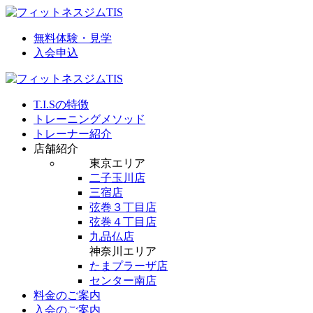
無料体験・見学
入会申込
T.I.Sの特徴
トレーニングメソッド
トレーナー紹介
店舗紹介
東京エリア
二子玉川店
三宿店
弦巻３丁目店
弦巻４丁目店
九品仏店
神奈川エリア
たまプラーザ店
センター南店
料金のご案内
入会のご案内