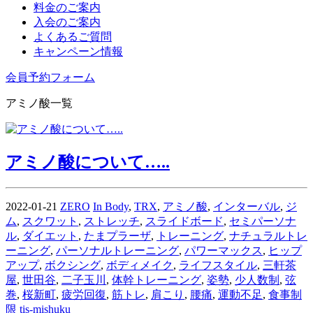
料金のご案内
入会のご案内
よくあるご質問
キャンペーン情報
会員予約フォーム
アミノ酸一覧
アミノ酸について…..
2022-01-21
ZERO
In Body
,
TRX
,
アミノ酸
,
インターバル
,
ジ
ム
,
スクワット
,
ストレッチ
,
スライドボード
,
セミパーソナ
ル
,
ダイエット
,
たまプラーザ
,
トレーニング
,
ナチュラルトレ
ーニング
,
パーソナルトレーニング
,
パワーマックス
,
ヒップ
アップ
,
ボクシング
,
ボディメイク
,
ライフスタイル
,
三軒茶
屋
,
世田谷
,
二子玉川
,
体幹トレーニング
,
姿勢
,
少人数制
,
弦
巻
,
桜新町
,
疲労回復
,
筋トレ
,
肩こり
,
腰痛
,
運動不足
,
食事制
限
tis-mishuku