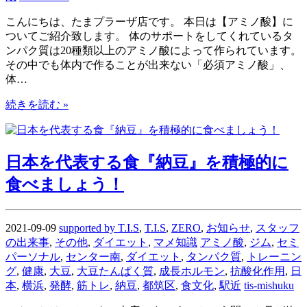
こんにちは、たまプラーザ店です。 本日は【アミノ酸】に
ついてご紹介致します。 体のサポートをしてくれているタ
ンパク質は20種類以上のアミノ酸によって作られています。
その中でも体内で作ることが出来ない「必須アミノ酸」、
体…
続きを読む »
日本を代表する食『納豆』を積極的に
食べましょう！
2021-09-09
supported by T.I.S
,
T.I.S
,
ZERO
,
お知らせ
,
スタッフ
の出来事
,
その他
,
ダイエット
,
マメ知識
アミノ酸
,
ジム
,
セミ
パーソナル
,
センター南
,
ダイエット
,
タンパク質
,
トレーニン
グ
,
健康
,
大豆
,
大豆たんぱく質
,
成長ホルモン
,
抗酸化作用
,
日
本
,
横浜
,
発酵
,
筋トレ
,
納豆
,
都筑区
,
食文化
,
駅近
tis-mishuku