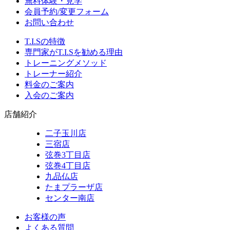
無料体験・見学
会員予約/変更フォーム
お問い合わせ
T.I.Sの特徴
専門家がT.I.Sを勧める理由
トレーニングメソッド
トレーナー紹介
料金のご案内
入会のご案内
店舗紹介
二子玉川店
三宿店
弦巻3丁目店
弦巻4丁目店
九品仏店
たまプラーザ店
センター南店
お客様の声
よくある質問