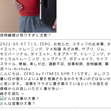
食物繊維は取りすぎに注意？
2022-05-07
T.I.S
,
ZERO
,
お知らせ
,
スタッフの出来事
,
ダ
イエット
,
トレーニング
,
マメ知識
あざみ野
,
サプリ
,
ジム
,
セミパーソナル
,
ダイエット
,
たまプラーザ
,
トレーニング
,
ナ
チュラルトレーニング
,
ヒップアップ
,
ボディメイク
,
ライフ
スタイル
,
便秘
,
美しが丘
,
運動不足
,
食事制限
,
食物繊維
,
鷺
沼
tis-mishuku
こんにちは、ZERO by FITNESS GYM T.I.Sです。 少しづつ
暑い日が増えいよいよ夏を意識されるかたも多いのではないか
と思います。 食事をサラダに置き換えているというお話を会
員様からお話しいただく事が多い…
続きを読む »
どんな食事が大事？