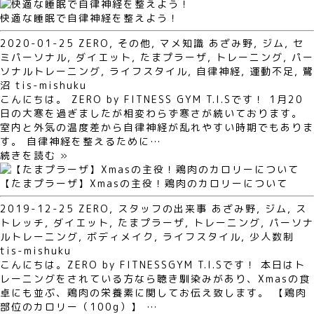
快適な睡眠で自律神経を整えよう！
2020-01-25
ZERO
,
その他
,
マメ知識
あざみ野
,
ジム
,
セ
ミパーソナル
,
ダイエット
,
たまプラーザ
,
トレーニング
,
パー
ソナルトレーニング
,
ライフスタイル
,
自律神経
,
運動不足
,
鷺
沼
tis-mishuku
こんにちは。 ZERO by FITNESS GYM T.I.Sです！ 1月20
日の大寒を過ぎましたが相変わらず寒さが続いております。
室内と外気の温度差から自律神経が乱れやすい時期でもありま
す。 自律神経を整えるために…
続きを読む »
【たまプラーザ】Xmasの主役！鶏肉のカロリーについて
2019-12-25
ZERO
,
スタッフの出来事
あざみ野
,
ジム
,
ス
トレッチ
,
ダイエット
,
たまプラーザ
,
トレーニング
,
パーソナ
ルトレーニング
,
ボディメイク
,
ライフスタイル
,
少人数制
tis-mishuku
こんにちは。ZERO by FITNESSGYM T.I.Sです！ 本日はト
レーニングをされている方なら聴き馴染みがあり、Xmasの食
卓にも並ぶ、鶏肉の栄養素に関してお伝え致します。 【鶏肉
部位のカロリー（100g）】 …