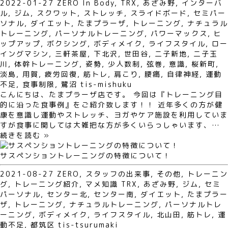
2022-01-27
ZERO
In Body
,
TRX
,
あざみ野
,
インターバ
ル
,
ジム
,
スクワット
,
ストレッチ
,
スライドボード
,
セミパー
ソナル
,
ダイエット
,
たまプラーザ
,
トレーニング
,
ナチュラル
トレーニング
,
パーソナルトレーニング
,
パワーマックス
,
ヒ
ップアップ
,
ボクシング
,
ボディメイク
,
ライフスタイル
,
ロー
イングマシン
,
三軒茶屋
,
下北沢
,
世田谷
,
二子新地
,
二子玉
川
,
体幹トレーニング
,
姿勢
,
少人数制
,
弦巻
,
意識
,
桜新町
,
淡島
,
用賀
,
疲労回復
,
筋トレ
,
肩こり
,
腰痛
,
自律神経
,
運動
不足
,
食事制限
,
鷺沼
tis-mishuku
こんにちは、たまプラーザ店です。 今回は『トレーニング目
的に沿った食事例』をご紹介致します！！ 近年多くの方が健
康を意識し運動やストレッチ、ヨガやケア施設を利用していま
すが食事に関しては大雑把な方が多くいらっしゃいます、…
続きを読む »
サスペンショントレーニングの特徴について！
2021-08-27
ZERO
,
スタッフの出来事
,
その他
,
トレーニン
グ
,
トレーニング紹介
,
マメ知識
TRX
,
あざみ野
,
ジム
,
セミ
パーソナル
,
センター北
,
センター南
,
ダイエット
,
たまプラー
ザ
,
トレーニング
,
ナチュラルトレーニング
,
パーソナルトレ
ーニング
,
ボディメイク
,
ライフスタイル
,
北山田
,
筋トレ
,
運
動不足
,
都筑区
tis-tsurumaki