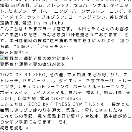
知識
あざみ野
,
ジム
,
ストレッチ
,
セミパーソナル
,
ダイエッ
ト
,
たまプラーザ
,
トレーニング
,
パーソナルトレーニング
,
ボ
ディメイク
,
ラットプルダウン
,
ローイングマシン
,
美しが丘
,
運動不足
,
鷺沼
tis-mishuku
こんにちは！たまプラーザ店です。 本日もたくさんのお客様
にご来店いただき、みなさま良い汗を流されております！ さ
て、本日は前回の投稿”逆三角形の背中を手に入れよう「握り
方編」”に続き、「アタッチメ…
続きを読む »
夏野菜と運動で夏の疲労対策を！
2020-07-31
ZERO
,
その他
,
マメ知識
あざみ野
,
ジム
,
ス
トレッチ
,
セミパーソナル
,
ダイエット
,
たまプラーザ
,
トレー
ニング
,
ナチュラルトレーニング
,
パーソナルトレーニング
,
ボディメイク
,
ライフスタイル
,
夏バテ
,
横浜市
,
神奈川県
,
美
しが丘
,
自律神経
,
鷺沼
tis-mishuku
こんにちは、ZERO by FITNESS GYM T.I.Sです！ 長かった
梅雨も少しづつ終わりを迎え、気温も上昇してきましたね。
これからの季節、急な気温上昇で夏バテや脱水、熱中症が起こ
りやすい季節になります！ それ…
続きを読む »